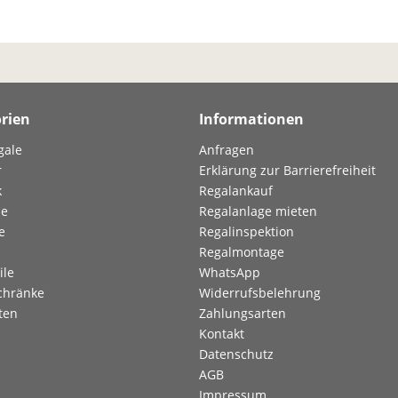
rien
Informationen
gale
Anfragen
r
Erklärung zur Barrierefreiheit
k
Regalankauf
le
Regalanlage mieten
e
Regalinspektion
Regalmontage
ile
WhatsApp
chränke
Widerrufsbelehrung
ten
Zahlungsarten
Kontakt
Datenschutz
AGB
Impressum