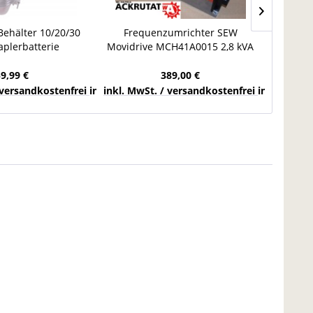
ehälter 10/20/30
Frequenzumrichter SEW
Phoenix
taplerbatterie
Movidrive MCH41A0015 2,8 kVA
PUR SC
erkanister
Umrichter MDX60A0054-5A3-4-
M
sserbehälter
00
59,99 €
389,00 €
chlands
 versandkostenfrei innerhalb Deutschlands
inkl. MwSt. / versandkostenfrei innerhalb 
inkl. Mw