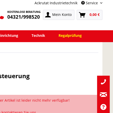
Ackrutat Industrietechnik
Service
KOSTENLOSE BERATUNG
Mein Konto
0,00 €
04321/998520
einrichtung
Technik
Regalprüfung
dsteuerung
er Artikel ist leider nicht mehr verfügbar!
e kontaktieren Sie uns.