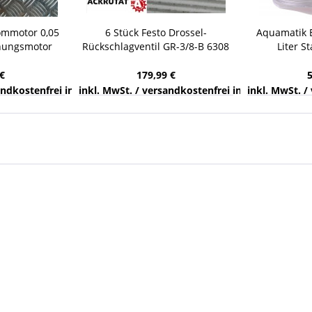
ommotor 0,05
6 Stück Festo Drossel-
Aquamatik B
nungsmotor
Rückschlagventil GR-3/8-B 6308
Liter S
Z Flansch
Ventil Druckluft Pneumatik
Wass
Fallwa
€
179,99 €
nds
sandkostenfrei innerhalb Deutschlands
inkl. MwSt. / versandkostenfrei innerhalb Deuts
inkl. MwSt. /