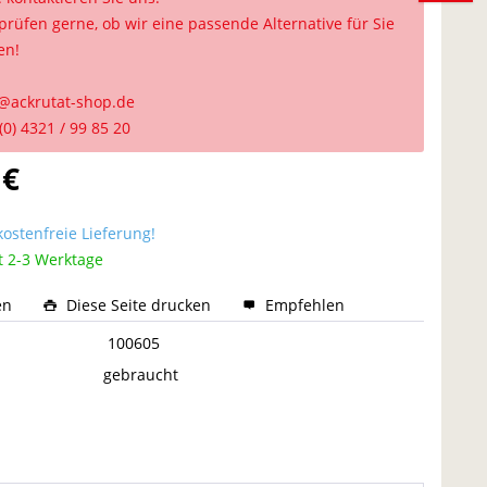
prüfen gerne, ob wir eine passende Alternative für Sie
en!
@ackrutat-shop.de
(0) 4321 / 99 85 20
 €
ostenfreie Lieferung!
t 2-3 Werktage
en
Diese Seite drucken
Empfehlen
:
100605
gebraucht