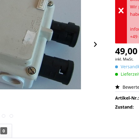
Wir 
hab
info
+49 
49,00
inkl. MwSt.
Versandk
Lieferzei
Bewert
Artikel-Nr.
Zustand:
0