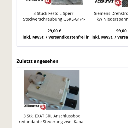
8 Stück Festo L-Sperr-
Siemens Drehstr
Steckverschraubung QSKL-G1/4-
kW Niederspan
8 186308 Pneumatik NEU
1LA70534AB91-
29,00 €
99,00 
inkl. MwSt. / versandkostenfrei innerhalb Deutschla
inkl. MwSt. / ver
Zuletzt angesehen
3 Stk. EXAT SRL Anschlussbox
redundante Steuerung zwei Kanal
Handsteuerung