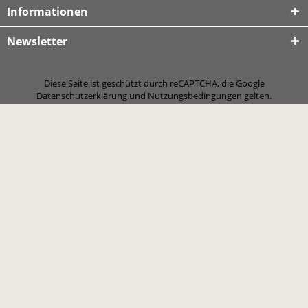
Informationen
Newsletter
Diese Seite ist geschützt durch reCAPTCHA, die Google
Datenschutzerklärung
und
Nutzungsbedingungen
gelten.