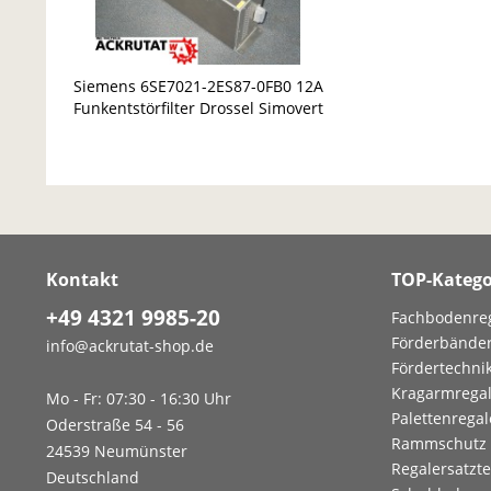
Siemens 6SE7021-2ES87-0FB0 12A
Funkentstörfilter Drossel Simovert
Kontakt
TOP-Katego
+49 4321 9985-20
Fachbodenre
Förderbände
info@ackrutat-shop.de
Fördertechni
Kragarmrega
Mo - Fr: 07:30 - 16:30 Uhr
Palettenregal
Oderstraße 54 - 56
Rammschutz
24539 Neumünster
Regalersatzte
Deutschland