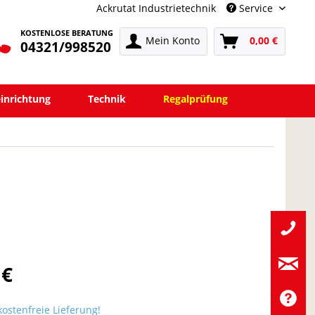
Ackrutat Industrietechnik
Service
KOSTENLOSE BERATUNG
Mein Konto
0,00 €
04321/998520
einrichtung
Technik
Regalprüfung
 €
ostenfreie Lieferung!