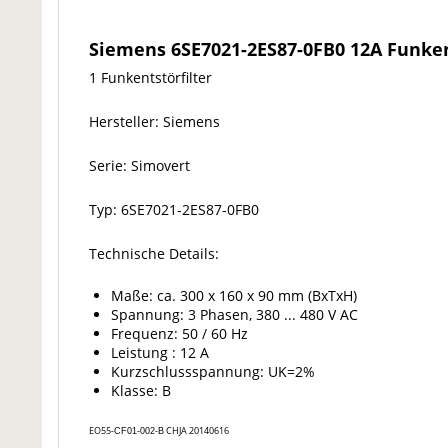
Siemens 6SE7021-2ES87-0FB0 12A Funkent
1 Funkentstörfilter
Hersteller: Siemens
Serie: Simovert
Typ: 6SE7021-2ES87-0FB0
Technische Details:
Maße: ca. 300 x 160 x 90 mm (BxTxH)
Spannung: 3 Phasen, 380 ... 480 V AC
Frequenz: 50 / 60 Hz
Leistung : 12 A
Kurzschlussspannung: UK=2%
Klasse: B
EO55-
CHJA 20140616
CF01-002-B