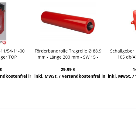
311/54-11-00
Förderbandrolle Tragrolle Ø 88.9
Schallgeber
ager TOP
mm - Länge 200 mm - SW 15 -
105 db(A
Stahl lackiert
Warnsigna
€
29,99 €
1
nds
sandkostenfrei innerhalb Deutschlands
inkl. MwSt. / versandkostenfrei innerhalb Deuts
inkl. MwSt. /