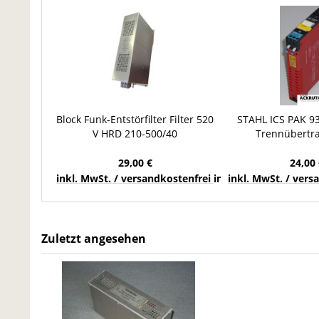
Block Funk-Entstörfilter Filter 520
STAHL ICS PAK 9
V HRD 210-500/40
Trennübertr
29,00 €
24,00 
inkl. MwSt. / versandkostenfrei innerhalb Deutschla
inkl. MwSt. / ver
Zuletzt angesehen