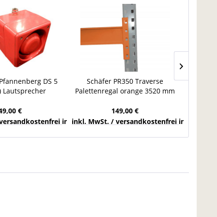
 Pfannenberg DS 5
Schäfer PR350 Traverse
ERCO 8
) Lautsprecher
Palettenregal orange 3520 mm
Decke
lgeber 230 V AC
Regal Längstraverse Sicke
49,00 €
149,00 €
chlands
 versandkostenfrei innerhalb Deutschlands
inkl. MwSt. / versandkostenfrei innerhalb 
inkl. Mw