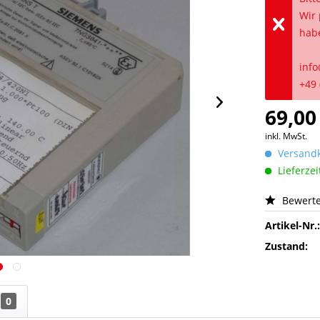
Wir 
hab
info
+49 
69,00
inkl. MwSt.
Versandk
Lieferzei
Bewert
Artikel-Nr.
Zustand:
0