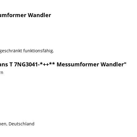
sumformer Wandler
ngeschränkt funktionsfähig.
rans T 7NG3041-*++** Messumformer Wandler"
rn
hen, Deutschland