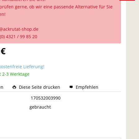
prüfen gerne, ob wir eine passende Alternative für Sie
en!
@ackrutat-shop.de
(0) 4321 / 99 85 20
 €
ostenfreie Lieferung!
t 2-3 Werktage
en
Diese Seite drucken
Empfehlen
:
170532003990
gebraucht