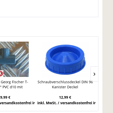
 Georg Fischer T-
Schraubverschlussdeckel DIN 96
Vorsc
° PVC d10 mit
Kanister Deckel
Simod
ffen metrisch
Frischwassertank Camping NW
0BB
100
29,99 €
12,99 €
chlands
 versandkostenfrei innerhalb Deutschlands
inkl. MwSt. / versandkostenfrei innerhalb 
inkl. Mw