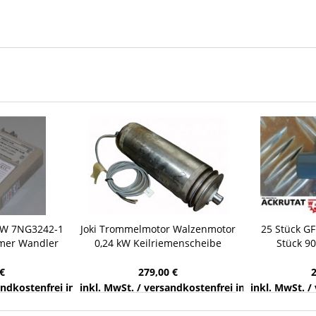
TW 7NG3242-1
Joki Trommelmotor Walzenmotor
25 Stück GF
mer Wandler
0,24 kW Keilriemenscheibe
Stück 90
Förderband RL=360 mm Ø 135
Klebemu
mm
€
279,00 €
nds
sandkostenfrei innerhalb Deutschlands
inkl. MwSt. / versandkostenfrei innerhalb Deuts
inkl. MwSt. /