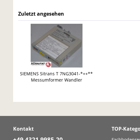
Zuletzt angesehen
SIEMENS Sitrans T 7NG3041-*++**
Messumformer Wandler
Kontakt
TOP-Katego
+49 4321 9985-20
Fachbodenre