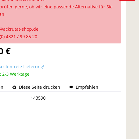
prüfen gerne, ob wir eine passende Alternative für Sie
en!
@ackrutat-shop.de
(0) 4321 / 99 85 20
0 €
ostenfreie Lieferung!
t 2-3 Werktage
en
Diese Seite drucken
Empfehlen
:
143590