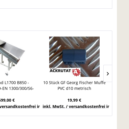
d L1700 B850 -
10 Stück GF Georg Fischer Muffe
Frequ
-EN 1300/300/S6-
PVC d10 metrisch
speed d
Steigförderer 30°
Um
ägförderer
599,00 €
19,99 €
chlands
 versandkostenfrei innerhalb Deutschlands
inkl. MwSt. / versandkostenfrei innerhalb 
inkl. Mw