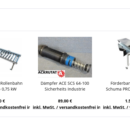
 Rollenbahn
Dämpfer ACE SCS 64-100
Förderban
b 0,75 kW
Sicherheits Industrie
Schuma PRO
lenförderer
Stoßdämpfer 100 mm Hub
100/KL6 - 
0
Nutmutter
Schr
0 €
89,00 €
1.
nds
sandkostenfrei innerhalb Deutschlands
inkl. MwSt. / versandkostenfrei innerhalb Deuts
inkl. MwSt. /