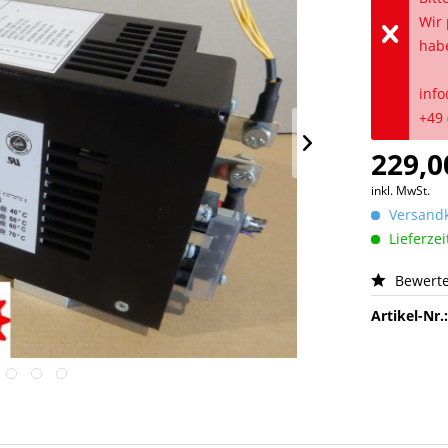
Wir 
hab
info
+49 
229,0
inkl. MwSt.
Versandk
Lieferzei
Bewert
Artikel-Nr.