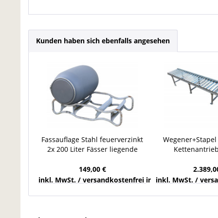
Kunden haben sich ebenfalls angesehen
Fassauflage Stahl feuerverzinkt
Wegener+Stapel
2x 200 Liter Fässer liegende
Kettenantrie
Lagerung Fasslagerung
Förderband Rol
L450
149,00 €
2.389,0
inkl. MwSt. / versandkostenfrei innerhalb Deutschla
inkl. MwSt. / ver