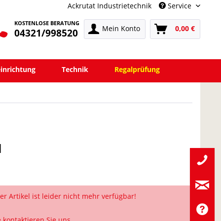
Ackrutat Industrietechnik
Service
KOSTENLOSE BERATUNG
Mein Konto
0,00 €
04321/998520
einrichtung
Technik
Regalprüfung
l
er Artikel ist leider nicht mehr verfügbar!
e kontaktieren Sie uns.