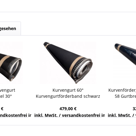
ngesehen
rvengurt
Kurvengurt 60°
Kurvenförder
el 30°
Kurvengurtförderband schwarz
58 Gurtbr
band schwarz
Breite 1.425 mm Kurvenförderer
Kurvengu
 mm
 €
479,00 €
3
nds
sandkostenfrei innerhalb Deutschlands
inkl. MwSt. / versandkostenfrei innerhalb Deuts
inkl. MwSt. /