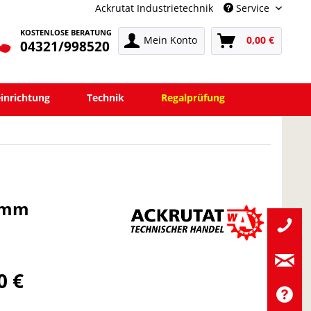
Ackrutat Industrietechnik
Service
KOSTENLOSE BERATUNG
Mein Konto
0,00 €
04321/998520
einrichtung
Technik
Regalprüfung
0 mm
0 €