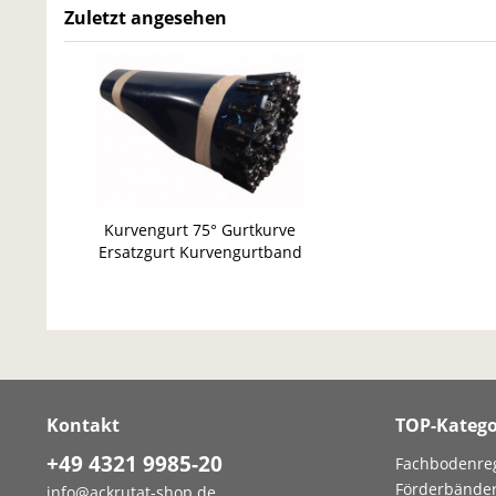
Zuletzt angesehen
Kurvengurt 75° Gurtkurve
Ersatzgurt Kurvengurtband
Gurtbreite 690 mm Rollenlager
Kontakt
TOP-Katego
+49 4321 9985-20
Fachbodenre
Förderbände
info@ackrutat-shop.de