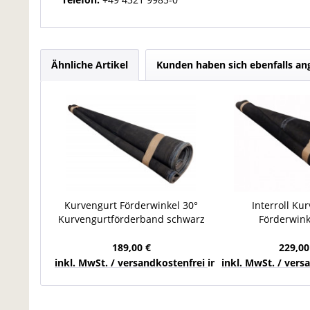
Ähnliche Artikel
Kunden haben sich ebenfalls a
Kurvengurt Förderwinkel 30°
Interroll Ku
Kurvengurtförderband schwarz
Förderwink
B 1.405 mm Förderkurve
Kurvengurtförder
B 1.405
189,00 €
229,00
inkl. MwSt. / versandkostenfrei innerhalb Deutschla
inkl. MwSt. / ver