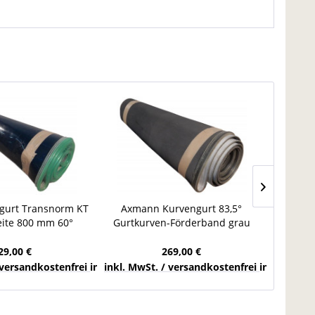
gurt Transnorm KT
Axmann Kurvengurt 83,5°
Kurven
eite 800 mm 60°
Gurtkurven-Förderband grau
58 Förd
rt Förderband
Breite 805 mm Kurvenförderer
Fö
29,00 €
269,00 €
chlands
 versandkostenfrei innerhalb Deutschlands
inkl. MwSt. / versandkostenfrei innerhalb 
inkl. Mw