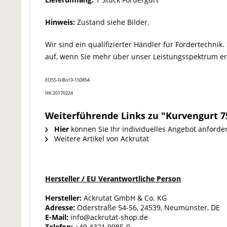
Hinweis:
Zustand siehe Bilder.
Wir sind ein qualifizierter Händler für Fördertechn
auf, wenn Sie mehr über unser Leistungsspektrum e
EO55-GiBo10-150854
HK 20170224
Weiterführende Links zu "Kurvengurt 7
Hier
können Sie Ihr individuelles Angebot anforde
Weitere Artikel von Ackrutat
Hersteller / EU Verantwortliche Person
Hersteller:
Ackrutat GmbH & Co. KG
Adresse:
Oderstraße 54-56, 24539, Neumünster, DE
E-Mail:
info@ackrutat-shop.de
Telefon:
+49 4321 9985-0