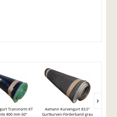
gurt Transnorm KT
Axmann Kurvengurt 83,5°
Kurven
eite 800 mm 60°
Gurtkurven-Förderband grau
58 Förd