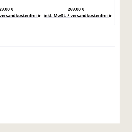
rt Förderband
Breite 805 mm Kurvenförderer
Fö
29,00 €
269,00 €
chlands
 versandkostenfrei innerhalb Deutschlands
inkl. MwSt. / versandkostenfrei innerhalb 
inkl. Mw