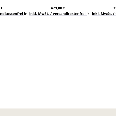
band schwarz
Breite 1.425 mm Kurvenförderer
Kurvengu
 mm
 €
479,00 €
3
nds
sandkostenfrei innerhalb Deutschlands
inkl. MwSt. / versandkostenfrei innerhalb Deuts
inkl. MwSt. /