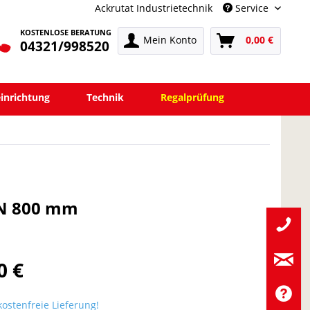
Ackrutat Industrietechnik
Service
KOSTENLOSE BERATUNG
Mein Konto
0,00 €
04321/998520
einrichtung
Technik
Regalprüfung
BN 800 mm
0 €
ostenfreie Lieferung!