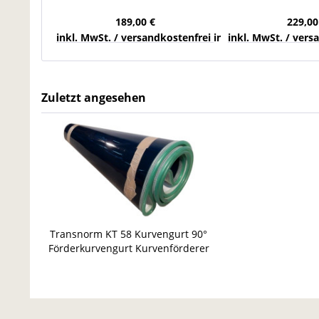
B 1.405 mm Förderkurve
Kurvengurtförder
B 1.405
189,00 €
229,00
inkl. MwSt. / versandkostenfrei innerhalb Deutschla
inkl. MwSt. / ver
Zuletzt angesehen
Transnorm KT 58 Kurvengurt 90°
Förderkurvengurt Kurvenförderer
BN 800 mm