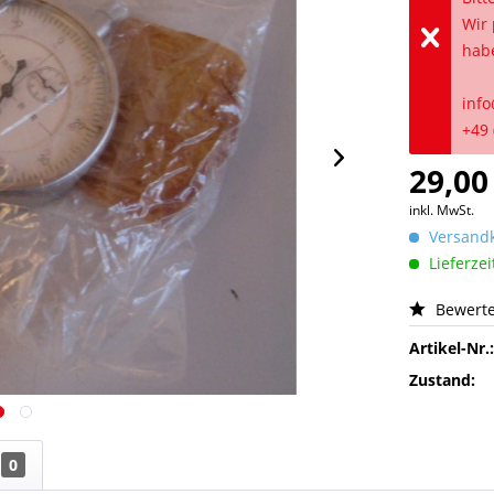
Wir 
hab
info
+49 
29,00
inkl. MwSt.
Versandk
Lieferzei
Bewert
Artikel-Nr.
Zustand:
0