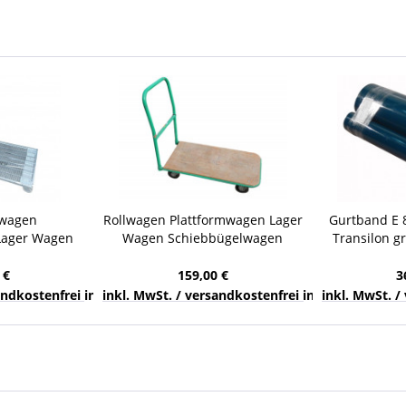
lwagen
Rollwagen Plattformwagen Lager
Gurtband E 8
Lager Wagen
Wagen Schiebbügelwagen
Transilon g
erewagen
Transportwagen 150 kg
Förderb
wagen
 €
159,00 €
3
nds
sandkostenfrei innerhalb Deutschlands
inkl. MwSt. / versandkostenfrei innerhalb Deuts
inkl. MwSt. /