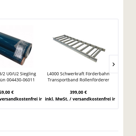
/2 U0/U2 Siegling
L4000 Schwerkraft Förderbahn
Rollen
rün 004430-06011
Transportband Rollenförderer
L1
and Gurt B600
Rollenbahn Förderband
Förde
69,00 €
399,00 €
chlands
 versandkostenfrei innerhalb Deutschlands
inkl. MwSt. / versandkostenfrei innerhalb 
inkl. Mw