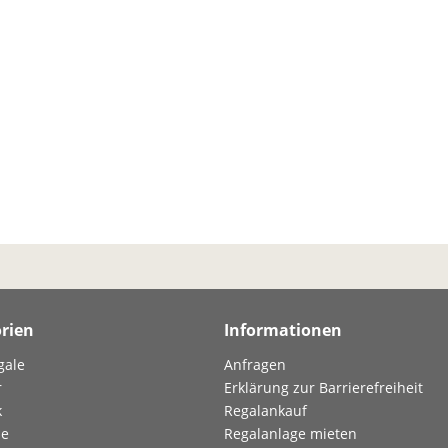
rien
Informationen
gale
Anfragen
r
Erklärung zur Barrierefreiheit
k
Regalankauf
le
Regalanlage mieten