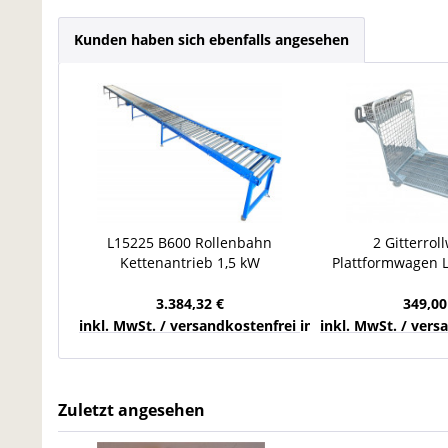
Kunden haben sich ebenfalls angesehen
L15225 B600 Rollenbahn
2 Gitterrol
Kettenantrieb 1,5 kW
Plattformwagen 
Rollenförderer Förderbahn
Kommissioni
Stückgut
Transport
3.384,32 €
349,00
inkl. MwSt. / versandkostenfrei innerhalb Deutschla
inkl. MwSt. / ver
Zuletzt angesehen