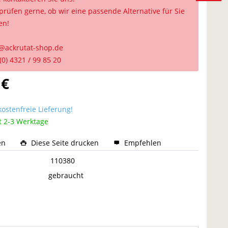
prüfen gerne, ob wir eine passende Alternative für Sie
en!
@ackrutat-shop.de
(0) 4321 / 99 85 20
 €
ostenfreie Lieferung!
t 2-3 Werktage
en
Diese Seite drucken
Empfehlen
:
110380
gebraucht