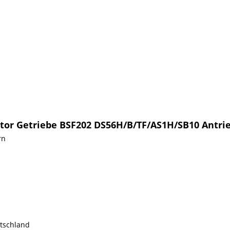
tor Getriebe BSF202 DS56H/B/TF/AS1H/SB10 Antri
rn
utschland