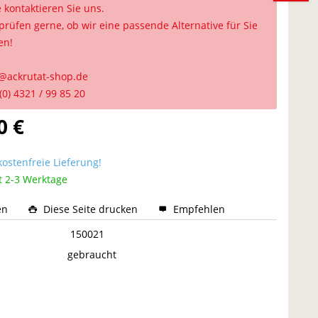
e kontaktieren Sie uns.
prüfen gerne, ob wir eine passende Alternative für Sie
en!
@ackrutat-shop.de
(0) 4321 / 99 85 20
0 €
ostenfreie Lieferung!
t 2-3 Werktage
en
Diese Seite drucken
Empfehlen
:
150021
gebraucht