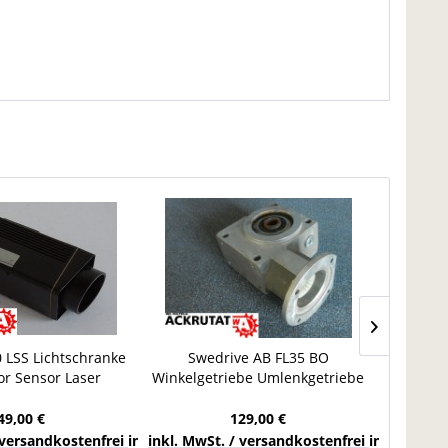
0 LSS Lichtschranke
Swedrive AB FL35 BO
Multi
or Sensor Laser
Winkelgetriebe Umlenkgetriebe
Getriebe Übersetzung i=9,5:1
Schneid
49,00 €
129,00 €
chlands
 versandkostenfrei innerhalb Deutschlands
inkl. MwSt. / versandkostenfrei innerhalb 
inkl. Mw