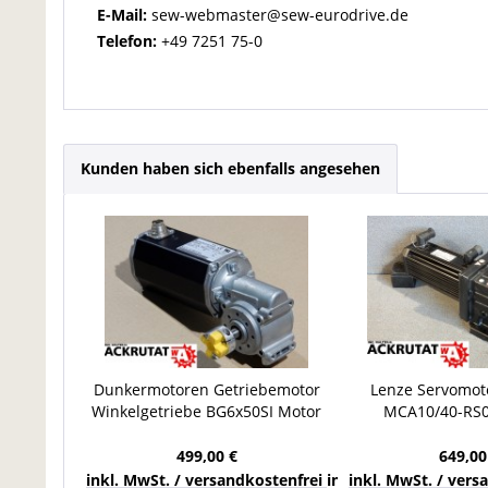
E-Mail:
sew-webmaster@sew-eurodrive.de
Telefon:
+49 7251 75-0
Kunden haben sich ebenfalls angesehen
Dunkermotoren Getriebemotor
Lenze Servomot
Winkelgetriebe BG6x50SI Motor
MCA10/40-RS0
mit Sternkupplung
ST5S00N-R2SU Pla
499,00 €
649,00
inkl. MwSt. / versandkostenfrei innerhalb Deutschla
inkl. MwSt. / ver