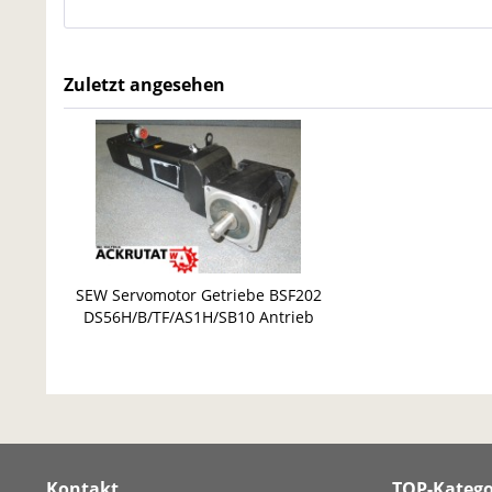
Zuletzt angesehen
SEW Servomotor Getriebe BSF202
DS56H/B/TF/AS1H/SB10 Antrieb
DS56 Winkelgetriebe
Kontakt
TOP-Katego