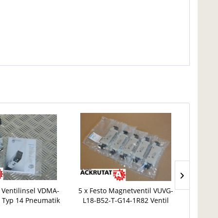
o Ventilinsel VDMA-
5 x Festo Magnetventil VUVG-
Baumüll
 Typ 14 Pneumatik
L18-B52-T-G14-1R82 Ventil
Leistu
druck Neu
pneumatisch 8031533
Freq