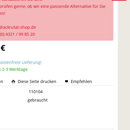
prüfen gerne, ob wir eine passende Alternative für Sie
en!
@ackrutat-shop.de
(0) 4321 / 99 85 20
 €
ostenfreie Lieferung!
t 2-3 Werktage
en
Diese Seite drucken
Empfehlen
:
110104
gebraucht