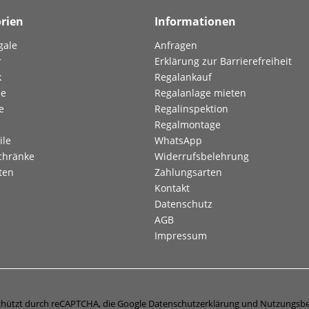
rien
Informationen
gale
Anfragen
r
Erklärung zur Barrierefreiheit
k
Regalankauf
le
Regalanlage mieten
e
Regalinspektion
Regalmontage
ile
WhatsApp
chränke
Widerrufsbelehrung
ten
Zahlungsarten
Kontakt
Datenschutz
AGB
Impressum
eschützt durch reCAPTCHA, die Google
Datenschutzerklärung
und
Nutzungsb