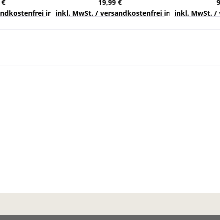
 €
19,99 €
nds
sandkostenfrei innerhalb Deutschlands
inkl. MwSt. / versandkostenfrei innerhalb Deuts
inkl. MwSt. /