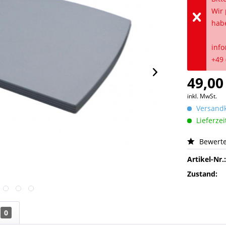
Wir 
hab
info
+49 
49,00
inkl. MwSt.
Versandk
Lieferzei
Bewert
Artikel-Nr.
Zustand:
0