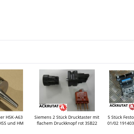
mer HSK-A63
Siemens 2 Stück Drucktaster mit
5 Stück Fest
 HSS und HM
flachem Druckknopf rot 3SB22
01/02 191403
me 54-2 HRC
03-0AC01
Luft