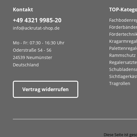
Kontakt
TOP-Katego
+49 4321 9985-20
Fachbodenre
Förderbände
info@ackrutat-shop.de
Fördertechni
Kragarmrega
Mo - Fr: 07:30 - 16:30 Uhr
Palettenregal
Oderstraße 54 - 56
Rammschutz
24539 Neumünster
Regalersatzte
Deutschland
Schubladens
Sichtlagerkäs
Tragrollen
Vertrag widerrufen
Diese Seite ist g