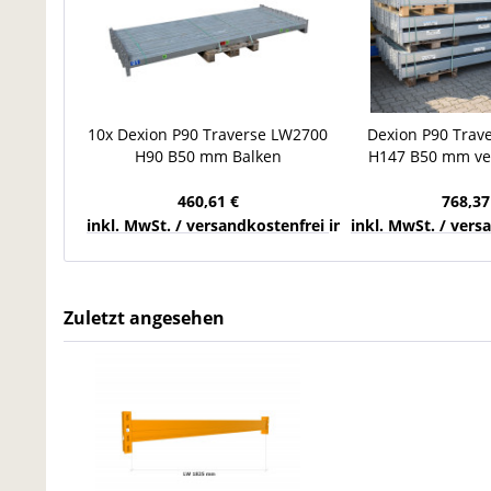
10x Dexion P90 Traverse LW2700
Dexion P90 Trav
H90 B50 mm Balken
H147 B50 mm ve
Palettenregal SLO Träger
Balken SLB Pal
460,61 €
768,37
inkl. MwSt. / versandkostenfrei innerhalb Deutschla
inkl. MwSt. / ver
Zuletzt angesehen