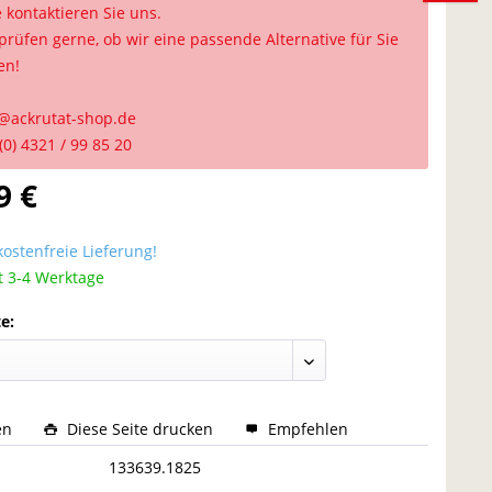
e kontaktieren Sie uns.
prüfen gerne, ob wir eine passende Alternative für Sie
en!
@ackrutat-shop.de
(0) 4321 / 99 85 20
9 €
ostenfreie Lieferung!
t 3-4 Werktage
e:
en
Diese Seite drucken
Empfehlen
:
133639.1825