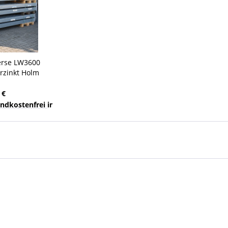
erse LW3600
rzinkt Holm
ettenregal
 €
nds
sandkostenfrei innerhalb Deutschlands