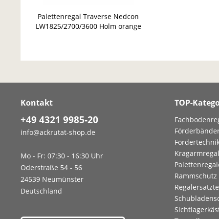
Palettenregal Traverse Nedcon
LW1825/2700/3600 Holm orange
Querbalken Träger 1.825 mm
Kontakt
TOP-Katego
+49 4321 9985-20
Fachbodenre
Förderbände
info@ackrutat-shop.de
Fördertechni
Kragarmrega
Mo - Fr: 07:30 - 16:30 Uhr
Palettenregal
Oderstraße 54 - 56
Rammschutz
24539 Neumünster
Regalersatzte
Deutschland
Schubladens
Sichtlagerkäs