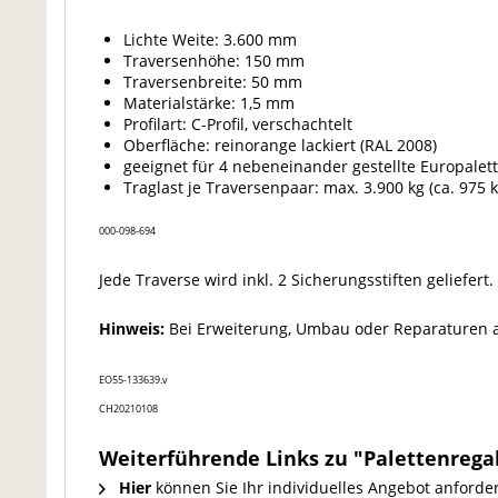
Lichte Weite: 3.600 mm
Traversenhöhe: 150 mm
Traversenbreite: 50 mm
Materialstärke: 1,5 mm
Profilart: C-Profil, verschachtelt
Oberfläche: reinorange lackiert (RAL 2008)
geeignet für 4 nebeneinander gestellte Europalet
Traglast je Traversenpaar: max. 3.900 kg (ca. 975 k
000-098-694
Jede Traverse wird inkl. 2 Sicherungsstiften geliefert.
Hinweis:
Bei Erweiterung, Umbau oder Reparaturen a
EO55-133639.v
CH20210108
Weiterführende Links zu "Palettenreg
Hier
können Sie Ihr individuelles Angebot anforde