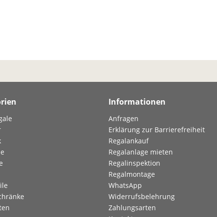
rien
Informationen
gale
Anfragen
r
Erklärung zur Barrierefreiheit
k
Regalankauf
le
Regalanlage mieten
e
Regalinspektion
Regalmontage
ile
WhatsApp
chränke
Widerrufsbelehrung
ten
Zahlungsarten