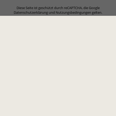
Diese Seite ist geschützt durch reCAPTCHA, die Google
Datenschutzerklärung
und
Nutzungsbedingungen
gelten.