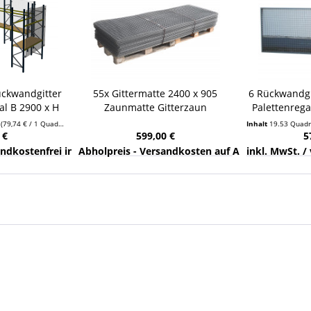
ückwandgitter
55x Gittermatte 2400 x 905
6 Rückwandgi
al B 2900 x H
Zaunmatte Gitterzaun
Palettenrega
Gartenzaun Zaungitter Wildzaun
r
(79,74 € / 1 Quadratmeter)
Inhalt
19.53 Quad
 €
599,00 €
5
nds
sandkostenfrei innerhalb Deutschlands
Abholpreis - Versandkosten auf Anfrage
inkl. MwSt. /