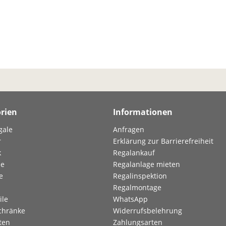
rien
Informationen
gale
Anfragen
r
Erklärung zur Barrierefreiheit
k
Regalankauf
le
Regalanlage mieten
e
Regalinspektion
Regalmontage
ile
WhatsApp
chränke
Widerrufsbelehrung
ten
Zahlungsarten