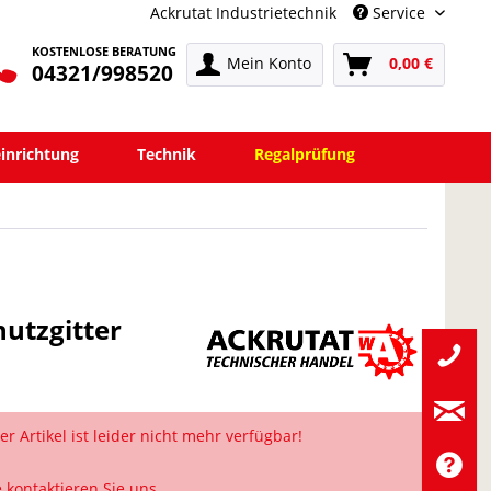
Ackrutat Industrietechnik
Service
KOSTENLOSE BERATUNG
Mein Konto
0,00 €
04321/998520
einrichtung
Technik
Regalprüfung
hutzgitter
er Artikel ist leider nicht mehr verfügbar!
e kontaktieren Sie uns.