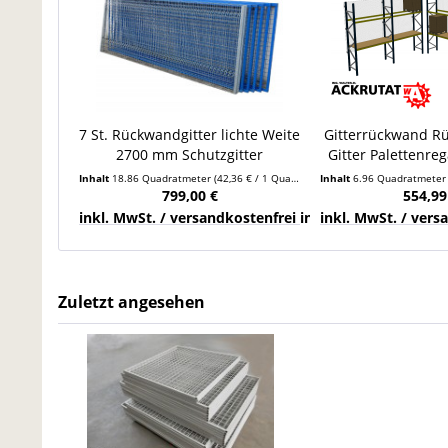
7 St. Rückwandgitter lichte Weite
Gitterrückwand R
2700 mm Schutzgitter
Gitter Palettenreg
Palettenregal Stahlgitter
2400
Inhalt
18.86 Quadratmeter
(42,36 € / 1 Quadratmeter)
Inhalt
6.96 Quadratmete
799,00 €
554,99
inkl. MwSt. / versandkostenfrei innerhalb Deutschla
inkl. MwSt. / ver
Zuletzt angesehen