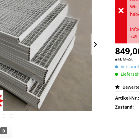
Wir 
hab
info
+49 
849,0
inkl. MwSt.
Versandk
Lieferzei
Bewert
Artikel-Nr.
Zustand:
0