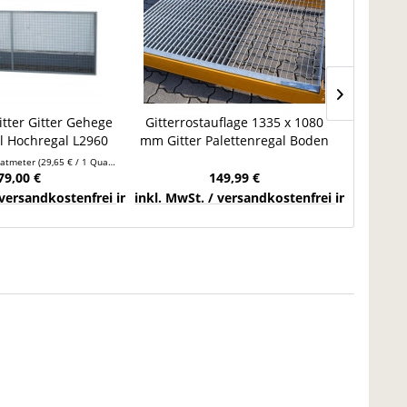
tter Gitter Gehege
Gitterrostauflage 1335 x 1080
2x SLP
l Hochregal L2960
mm Gitter Palettenregal Boden
Pal
H1100
Auflage Einlegeboden
Stah
ratmeter
(29,65 € / 1 Quadratmeter)
79,00 €
149,99 €
 versandkostenfrei innerhalb Deutschlands
inkl. MwSt. / versandkostenfrei innerhalb 
inkl. Mw