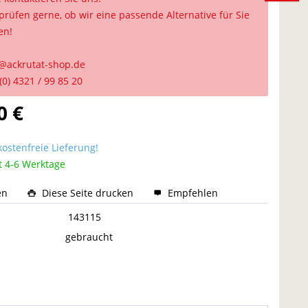
prüfen gerne, ob wir eine passende Alternative für Sie
en!
@ackrutat-shop.de
(0) 4321 / 99 85 20
0 €
ostenfreie Lieferung!
t 4-6 Werktage
en
Diese Seite drucken
Empfehlen
:
143115
gebraucht