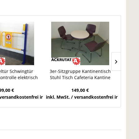
eltür Schwingtür
3er-Sitzgruppe Kantinentisch
Rollenb
ntrolle elektrisch
Stuhl Tisch Cafeteria Kantine
5.700 m
g Bügel Stahl
Bistrotisch Set
99,00 €
149,00 €
chlands
 versandkostenfrei innerhalb Deutschlands
inkl. MwSt. / versandkostenfrei innerhalb 
inkl. Mw