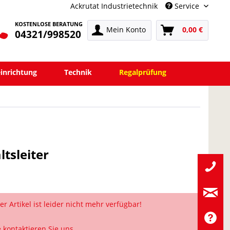
Ackrutat Industrietechnik
Service
KOSTENLOSE BERATUNG
Mein Konto
0,00 €
04321/998520
einrichtung
Technik
Regalprüfung
tsleiter
er Artikel ist leider nicht mehr verfügbar!
e kontaktieren Sie uns.