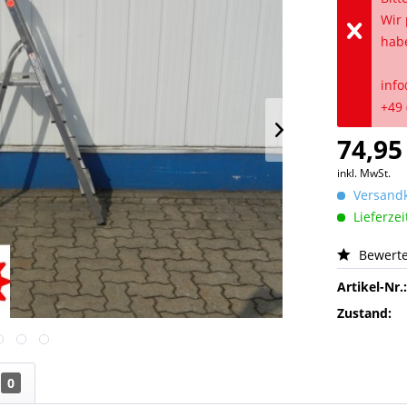
Wir 
hab
info
+49 
74,95
inkl. MwSt.
Versandk
Lieferzei
Bewert
Artikel-Nr.
Zustand:
0