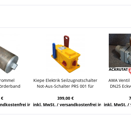
trommel
Kiepe Elektrik Seilzugnotschalter
AWA Ventil 
Förderband
Not-Aus-Schalter PRS 001 für
DN25 Eckve
RL=310 mm Ø
Förderband Gurtförderer
HE
mm
 €
399,00 €
nds
sandkostenfrei innerhalb Deutschlands
inkl. MwSt. / versandkostenfrei innerhalb Deuts
inkl. MwSt. /