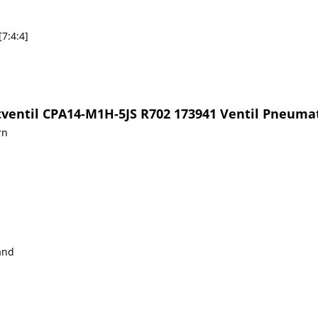
7:4:4]
ventil CPA14-M1H-5JS R702 173941 Ventil Pneuma
rn
and