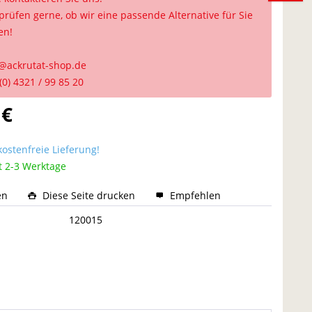
prüfen gerne, ob wir eine passende Alternative für Sie
en!
@ackrutat-shop.de
(0) 4321 / 99 85 20
 €
ostenfreie Lieferung!
t 2-3 Werktage
en
Diese Seite drucken
Empfehlen
:
120015