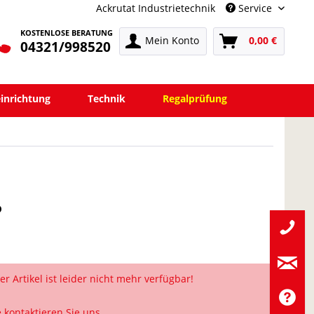
Ackrutat Industrietechnik
Service
KOSTENLOSE BERATUNG
Mein Konto
0,00 €
04321/998520
einrichtung
Technik
Regalprüfung
P
er Artikel ist leider nicht mehr verfügbar!
e kontaktieren Sie uns.