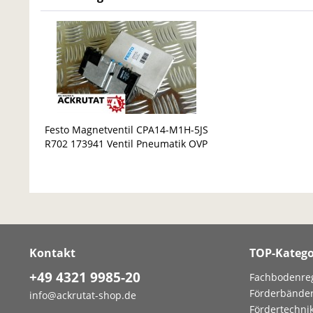
Festo Magnetventil CPA14-M1H-5JS
R702 173941 Ventil Pneumatik OVP
Kontakt
TOP-Katego
+49 4321 9985-20
Fachbodenre
Förderbände
info@ackrutat-shop.de
Fördertechni