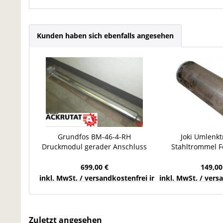
Kunden haben sich ebenfalls angesehen
Grundfos BM-46-4-RH
Joki Umlenk
Druckmodul gerader Anschluss
Stahltrommel 
Pumpe 80 bar
Trommel Walze 
Wasserversorgung
112 
699,00 €
149,00
inkl. MwSt. / versandkostenfrei innerhalb Deutschla
inkl. MwSt. / ver
Zuletzt angesehen