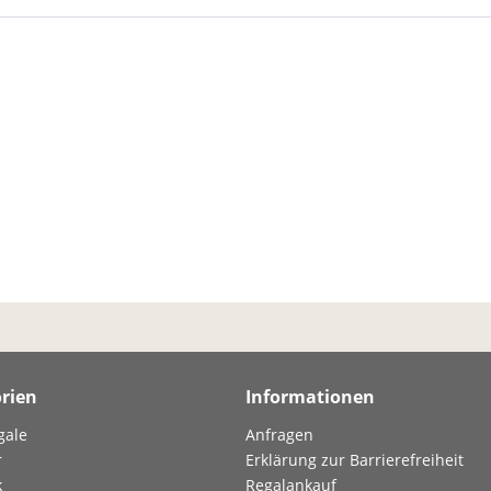
rien
Informationen
gale
Anfragen
r
Erklärung zur Barrierefreiheit
k
Regalankauf