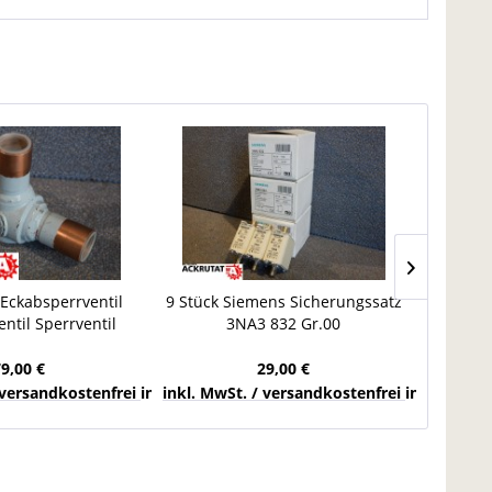
Eckabsperrventil
9 Stück Siemens Sicherungssatz
PR ele
ntil Sperrventil
3NA3 832 Gr.00
9202-00
LK28 FAS
Sicherungselement 125 A
Sens
79,00 €
29,00 €
chlands
 versandkostenfrei innerhalb Deutschlands
inkl. MwSt. / versandkostenfrei innerhalb 
inkl. Mw