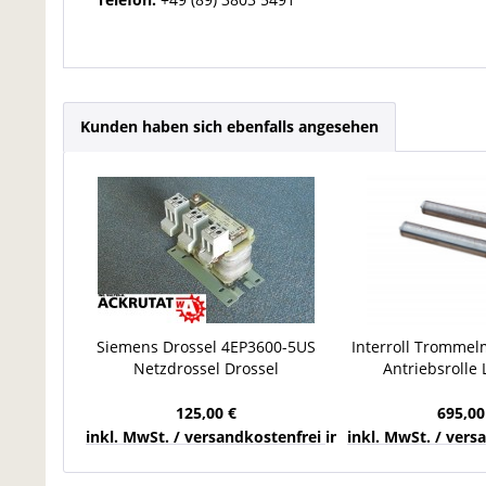
Kunden haben sich ebenfalls angesehen
Siemens Drossel 4EP3600-5US
Interroll Trommel
Netzdrossel Drossel
Antriebsrolle
Netztransformator 25,2 A
Umlenkrolle Gurtf
125,00 €
695,00
inkl. MwSt. / versandkostenfrei innerhalb Deutschla
inkl. MwSt. / ver