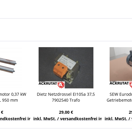
motor 0,37 kW
Dietz Netzdrossel EI105a 37,5
SEW Eurod
 L 950 mm
7902540 Trafo
Getriebemoto
örderband Set
Netztransformator
Motor G
Transformator
 €
29,00 €
2
nds
sandkostenfrei innerhalb Deutschlands
inkl. MwSt. / versandkostenfrei innerhalb Deuts
inkl. MwSt. /