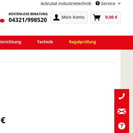
Ackrutat Industrietechnik
Service
KOSTENLOSE BERATUNG
Mein Konto
0,00 €
04321/998520
einrichtung
Technik
Regalprüfung
 €