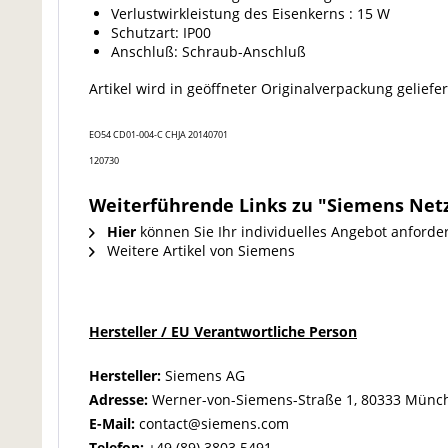
Verlustwirkleistung des Eisenkerns : 15 W
Schutzart: IP00
Anschluß: Schraub-Anschluß
Artikel wird in geöffneter Originalverpackung geliefer
EO54 CD01-004-C CHJA 20140701
120730
Weiterführende Links zu "Siemens Net
Hier
können Sie Ihr individuelles Angebot anforde
Weitere Artikel von Siemens
Hersteller / EU Verantwortliche Person
Hersteller:
Siemens AG
Adresse:
Werner-von-Siemens-Straße 1, 80333 Münc
E-Mail:
contact@siemens.com
Telefon:
+49 (89) 3803 5491