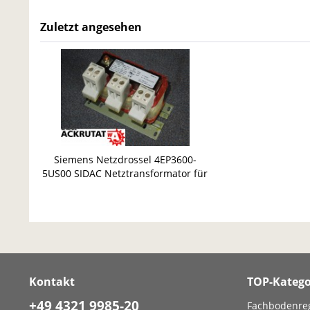
Zuletzt angesehen
Siemens Netzdrossel 4EP3600-
5US00 SIDAC Netztransformator für
Frequenzumwandler
Kontakt
TOP-Katego
+49 4321 9985-20
Fachbodenre