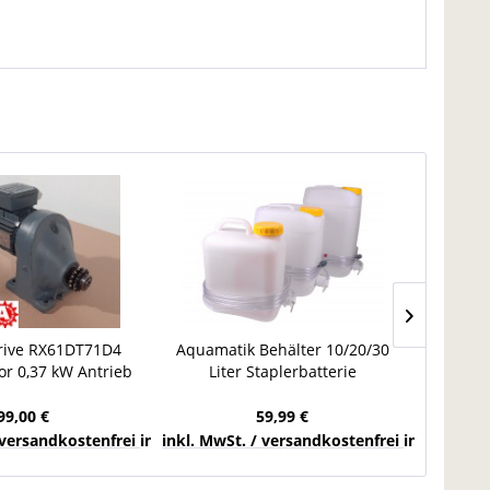
rive RX61DT71D4
Aquamatik Behälter 10/20/30
10 St
r 0,37 kW Antrieb
Liter Staplerbatterie
Kühler 
etriebe DT71
Wasserkanister
Fallwasserbehälter
99,00 €
59,99 €
chlands
 versandkostenfrei innerhalb Deutschlands
inkl. MwSt. / versandkostenfrei innerhalb 
inkl. Mw