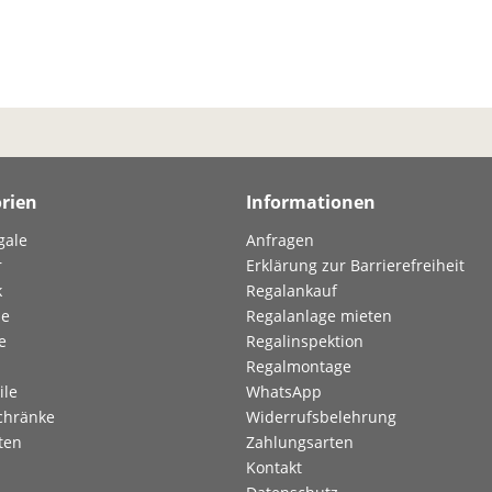
rien
Informationen
gale
Anfragen
r
Erklärung zur Barrierefreiheit
k
Regalankauf
le
Regalanlage mieten
e
Regalinspektion
Regalmontage
ile
WhatsApp
chränke
Widerrufsbelehrung
ten
Zahlungsarten
Kontakt