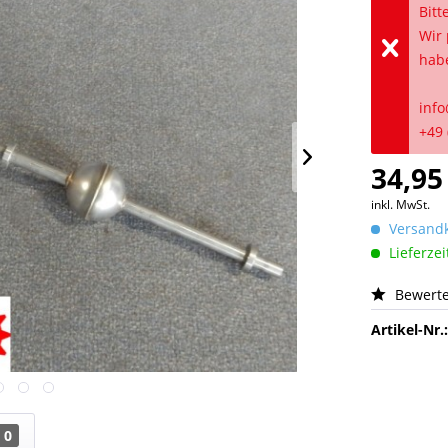
Bitt
Wir 
hab
info
+49 
34,95
inkl. MwSt.
Versandk
Lieferzei
Bewert
Artikel-Nr.
0