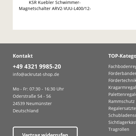
KSR Kuebler Schwimmer-
Magnetschalter ARV2-VUU-L400/12-
V52A Magnetschalter
Kontakt
TOP-Katego
+49 4321 9985-20
Fachbodenre
Förderbände
info@ackrutat-shop.de
Fördertechni
Kragarmrega
Mo - Fr: 07:30 - 16:30 Uhr
Palettenregal
Oderstraße 54 - 56
Rammschutz
24539 Neumünster
Regalersatzte
Deutschland
Schubladens
Sichtlagerkäs
Tragrollen
Vertrag widerrufen