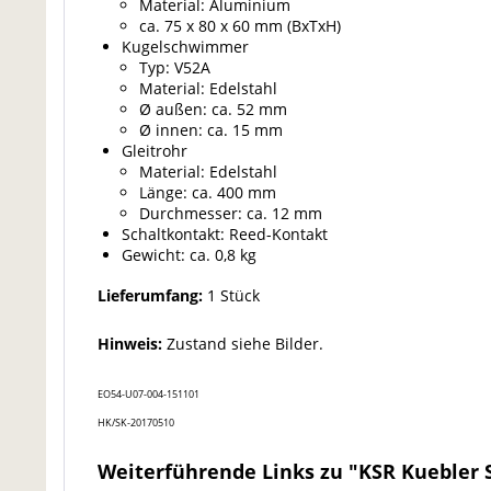
Material: Aluminium
ca. 75 x 80 x 60 mm (BxTxH)
Kugelschwimmer
Typ: V52A
Material: Edelstahl
Ø außen: ca. 52 mm
Ø innen: ca. 15 mm
Gleitrohr
Material: Edelstahl
Länge: ca. 400 mm
Durchmesser: ca. 12 mm
Schaltkontakt: Reed-Kontakt
Gewicht: ca. 0,8 kg
Lieferumfang:
1 Stück
Hinweis:
Zustand siehe Bilder.
EO54-U07-004-151101
HK/SK-20170510
Weiterführende Links zu "KSR Kuebler