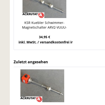
KSR Kuebler Schwimmer-
Magnetschalter ARV2-VUUU-
L445/14x1-V52A Magnetschalter
34,95 €
inkl. MwSt. / versandkostenfrei innerhalb Deutschla
Zuletzt angesehen