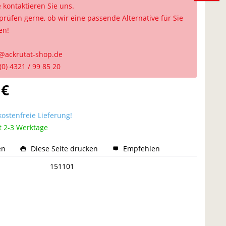
e kontaktieren Sie uns.
prüfen gerne, ob wir eine passende Alternative für Sie
en!
@ackrutat-shop.de
(0) 4321 / 99 85 20
 €
ostenfreie Lieferung!
t 2-3 Werktage
en
Diese Seite drucken
Empfehlen
:
151101