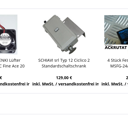
ENKI Lüfter
SCHIAVI srl Typ 12 Ciclico 2
4 Stück Fe
C Fine Ace 20
Standardschaltschrank
MSFG-24/
0 mm
Schaltschrank Nockenschaltung
Pneu
€
129,00 €
nds
sandkostenfrei innerhalb Deutschlands
inkl. MwSt. / versandkostenfrei innerhalb Deuts
inkl. MwSt. /