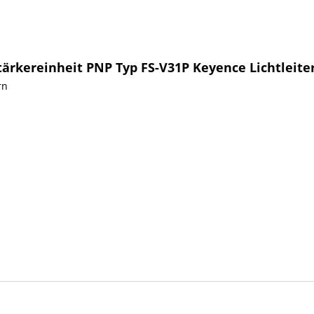
tärkereinheit PNP Typ FS-V31P Keyence Lichtleite
rn