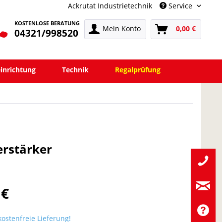
Ackrutat Industrietechnik
Service
KOSTENLOSE BERATUNG
Mein Konto
0,00 €
04321/998520
einrichtung
Technik
Regalprüfung
erstärker
 €
ostenfreie Lieferung!