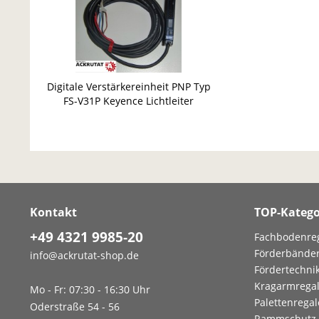
Digitale Verstärkereinheit PNP Typ
FS-V31P Keyence Lichtleiter
Messverstärker
Kontakt
TOP-Katego
+49 4321 9985-20
Fachbodenre
Förderbände
info@ackrutat-shop.de
Fördertechni
Kragarmrega
Mo - Fr: 07:30 - 16:30 Uhr
Palettenregal
Oderstraße 54 - 56
Rammschutz