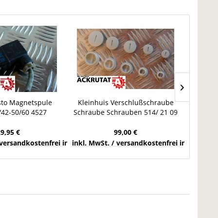
sto Magnetspule
Kleinhuis Verschlußschraube
Förderb
42-50/60 4527
Schraube Schrauben 514/ 21 09
10/30 m
matik Hub
13 16 07
29,95 €
99,00 €
chlands
 versandkostenfrei innerhalb Deutschlands
inkl. MwSt. / versandkostenfrei innerhalb 
inkl. Mw