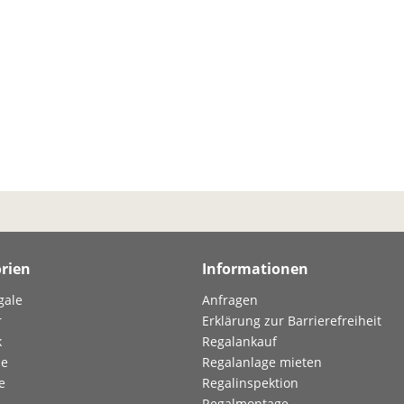
rien
Informationen
gale
Anfragen
r
Erklärung zur Barrierefreiheit
k
Regalankauf
le
Regalanlage mieten
e
Regalinspektion
Regalmontage