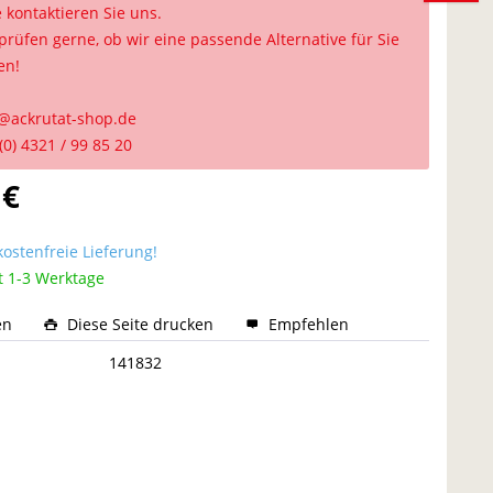
e kontaktieren Sie uns.
prüfen gerne, ob wir eine passende Alternative für Sie
en!
@ackrutat-shop.de
(0) 4321 / 99 85 20
 €
ostenfreie Lieferung!
t 1-3 Werktage
en
Diese Seite drucken
Empfehlen
:
141832