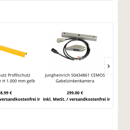
utz Profilschutz
Jungheinrich 50434861 CEMOS
10x 
z H 1.000 mm gelb
Gabelzinkenkamera
Palet
iert Stahl
Gabelstapler Sicherheitskamera
Anfahrs
38,99 €
299,00 €
chlands
 versandkostenfrei innerhalb Deutschlands
inkl. MwSt. / versandkostenfrei innerhalb 
inkl. Mw