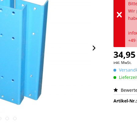
Bitt
Wir 
hab
info
+49 
34,95
inkl. MwSt.
Versandk
Lieferzei
Bewert
Artikel-Nr.