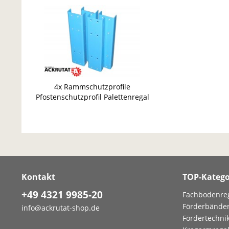
4x Rammschutzprofile
Pfostenschutzprofil Palettenregal
Rammschutz Regalschutz
Kontakt
TOP-Katego
+49 4321 9985-20
Fachbodenre
Förderbände
info@ackrutat-shop.de
Fördertechni