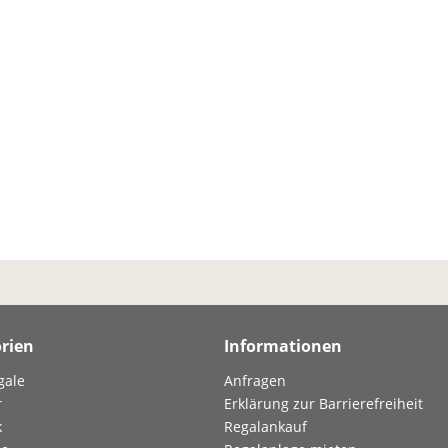
rien
Informationen
gale
Anfragen
r
Erklärung zur Barrierefreiheit
k
Regalankauf