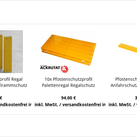
rofil Regal
10x Pfostenschutzprofil
Pfostensch
hlrammschutz
Palettenregal Regalschutz
Anfahrschut
tenschutz
Rammschutz Elemente
lack
€
94,00 €
nds
sandkostenfrei innerhalb Deutschlands
inkl. MwSt. / versandkostenfrei innerhalb Deuts
inkl. MwSt. /