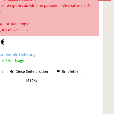
prüfen gerne, ob wir eine passende Alternative für Sie
en!
@ackrutat-shop.de
(0) 4321 / 99 85 20
 €
ostenfreie Lieferung!
t 2-3 Werktage
en
Diese Seite drucken
Empfehlen
:
141473