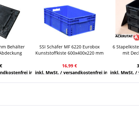
mm Behälter
SSI Schäfer MF 6220 Eurobox
6 Stapelkist
 Abdeckung
Kunststoffkiste 600x400x220 mm
mit Dec
schwarz
Euro-Maß 41,6 l blau
Lagerkasten
€
16,99 €
nds
sandkostenfrei innerhalb Deutschlands
inkl. MwSt. / versandkostenfrei innerhalb Deuts
inkl. MwSt. /