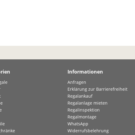
rien
Informationen
gale
Anfragen
r
Erklärung zur Barrierefreiheit
k
Regalankauf
le
Regalanlage mieten
e
Regalinspektion
Regalmontage
ile
WhatsApp
chränke
Widerrufsbelehrung