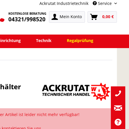
Ackrutat Industrietechnik
Service
KOSTENLOSE BERATUNG
Mein Konto
0,00 €
04321/998520
einrichtung
Technik
Regalprüfung
ehälter
er Artikel ist leider nicht mehr verfügbar!
e kontaktieren Sie uns.