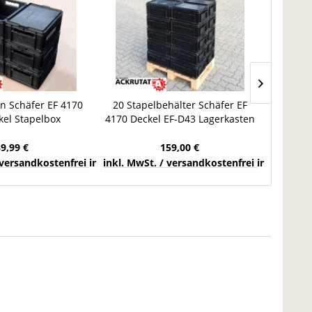
en Schäfer EF 4170
20 Stapelbehälter Schäfer EF
80
kel Stapelbox
4170 Deckel EF-D43 Lagerkasten
Eins
 Lagerbox schwarz
Lagerkiste Stapelbox
Lagerka
39,99 €
159,00 €
chlands
 versandkostenfrei innerhalb Deutschlands
inkl. MwSt. / versandkostenfrei innerhalb 
inkl. Mw
23,99 €