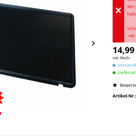
Wir 
hab
info
+49 
14,99
inkl. MwSt.
Versandk
Lieferzei
Bewert
Artikel-Nr.