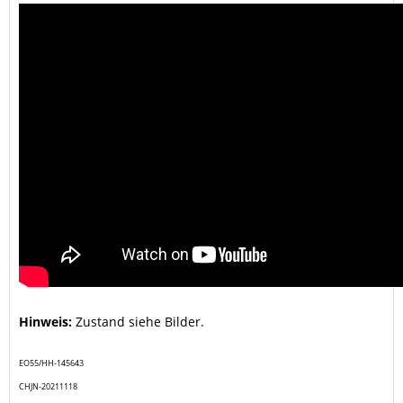
Hinweis:
Zustand siehe Bilder.
EO55/HH-145643
CHJN-20211118