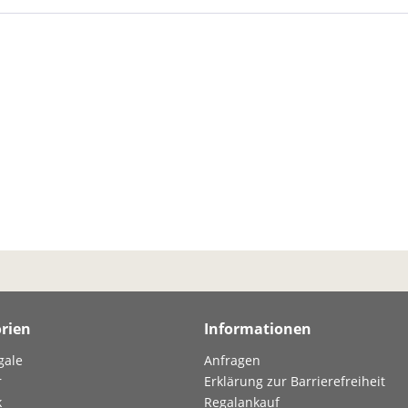
rien
Informationen
gale
Anfragen
r
Erklärung zur Barrierefreiheit
k
Regalankauf