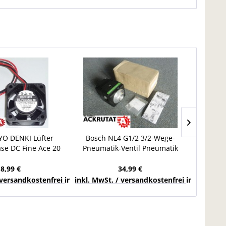
YO DENKI Lüfter
Bosch NL4 G1/2 3/2-Wege-
Gleich
se DC Fine Ace 20
Pneumatik-Ventil Pneumatik
SBA
20x40 mm
Druckluftventil Pressluft
18,99 €
34,99 €
chlands
 versandkostenfrei innerhalb Deutschlands
inkl. MwSt. / versandkostenfrei innerhalb 
inkl. Mw