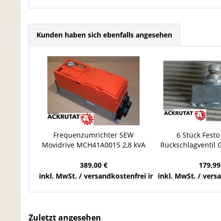
Kunden haben sich ebenfalls angesehen
Frequenzumrichter SEW
6 Stück Festo
Movidrive MCH41A0015 2,8 kVA
Rückschlagventil 
Umrichter MDX60A0054-5A3-4-
Ventil Druckluf
00
389,00 €
179,99
inkl. MwSt. / versandkostenfrei innerhalb Deutschla
inkl. MwSt. / ver
Zuletzt angesehen