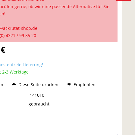
prüfen gerne, ob wir eine passende Alternative für Sie
en!
@ackrutat-shop.de
(0) 4321 / 99 85 20
 €
ostenfreie Lieferung!
t 2-3 Werktage
en
Diese Seite drucken
Empfehlen
:
141010
gebraucht