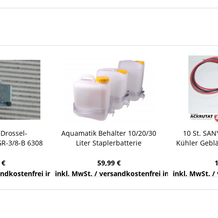
 Drossel-
Aquamatik Behälter 10/20/30
10 St. SAN
GR-3/8-B 6308
Liter Staplerbatterie
Kühler Geblä
t Pneumatik
Wasserkanister
40x
Fallwasserbehälter
 €
59,99 €
nds
sandkostenfrei innerhalb Deutschlands
inkl. MwSt. / versandkostenfrei innerhalb Deuts
inkl. MwSt. /