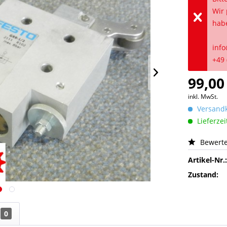
Wir 
hab
info
+49 
99,00
inkl. MwSt.
Versandk
Lieferzei
Bewert
Artikel-Nr.
Zustand:
0