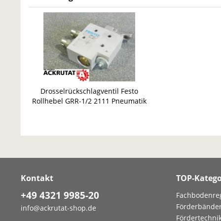
Drosselrückschlagventil Festo
Rollhebel GRR-1/2 2111 Pneumatik
Druckluft
Kontakt
TOP-Katego
+49 4321 9985-20
Fachbodenre
Förderbände
info@ackrutat-shop.de
Fördertechni