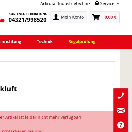
Ackrutat Industrietechnik
Service
KOSTENLOSE BERATUNG
Mein Konto
0,00 €
04321/998520
einrichtung
Technik
Regalprüfung
kluft
er Artikel ist leider nicht mehr verfügbar!
e kontaktieren Sie uns.