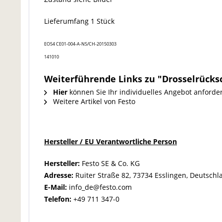
Lieferumfang 1 Stück
EO54 CE01-004-A-NS/CH-20150303
141010
Weiterführende Links zu "Drosselrücksc
Hier
können Sie Ihr individuelles Angebot anforde
Weitere Artikel von Festo
Hersteller / EU Verantwortliche Person
Hersteller:
Festo SE & Co. KG
Adresse:
Ruiter Straße 82, 73734 Esslingen, Deutschl
E-Mail:
info_de@festo.com
Telefon:
+49 711 347-0