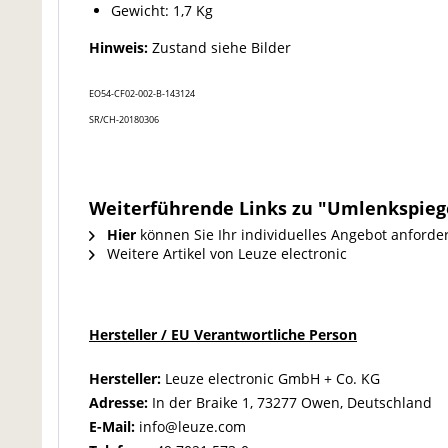
Gewicht: 1,7 Kg
Hinweis:
Zustand siehe Bilder
EO54-
CF02-002-B
-143124
SR/CH-20180306
Weiterführende Links zu "Umlenkspiege
Hier
können Sie Ihr individuelles Angebot anforde
Weitere Artikel von Leuze electronic
Hersteller / EU Verantwortliche Person
Hersteller:
Leuze electronic GmbH + Co. KG
Adresse:
In der Braike 1, 73277 Owen, Deutschland
E-Mail:
info@leuze.com