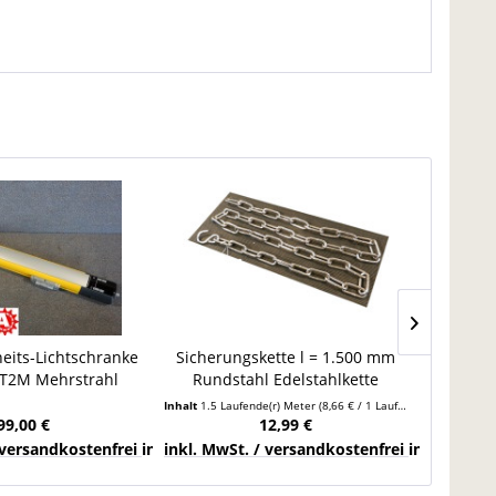
eits-Lichtschranke
Sicherungskette l = 1.500 mm
Kragarm
T2M Mehrstrahl
Rundstahl Edelstahlkette
750 k
änger Transceiver
Schweiß Kette
Rega
Inhalt
1.5 Laufende(r) Meter
(8,66 € / 1 Laufende(r) Meter)
99,00 €
12,99 €
chlands
 versandkostenfrei innerhalb Deutschlands
inkl. MwSt. / versandkostenfrei innerhalb 
inkl. Mw