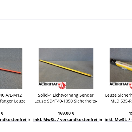
40.A/L-M12
Solid-4 Lichtvorhang Sender
Leuze Sicherh
fänger Leuze
Leuze SD4T40-1050 Sicherheits-
MLD 535-R
chtschranke
Lichtschranke
Sender Empf
 €
169,00 €
1
nds
sandkostenfrei innerhalb Deutschlands
inkl. MwSt. / versandkostenfrei innerhalb Deuts
inkl. MwSt. /