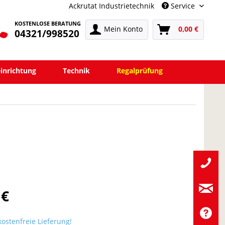
Ackrutat Industrietechnik
Service
KOSTENLOSE BERATUNG
Mein Konto
0,00 €
04321/998520
einrichtung
Technik
Regalprüfung
 €
ostenfreie Lieferung!