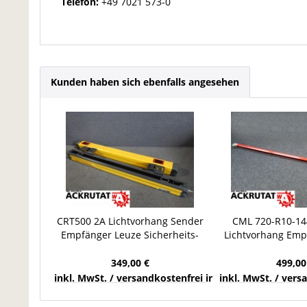
Telefon:
+49 7021 573-0
Kunden haben sich ebenfalls angesehen
CRT500 2A Lichtvorhang Sender
CML 720-R10-14
Empfänger Leuze Sicherheits-
Lichtvorhang Emp
Lichtschranke PM2 500V
Sicherheits-Li
349,00 €
499,00
inkl. MwSt. / versandkostenfrei innerhalb Deutschla
inkl. MwSt. / ver