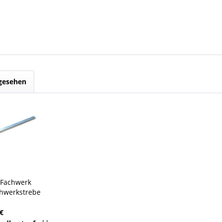
ngesehen
 Fachwerk
chwerkstrebe
ontale Sprosse
€