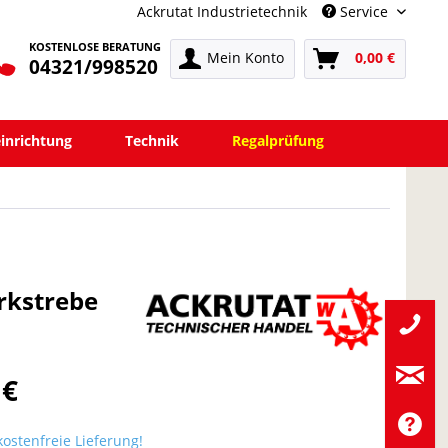
Ackrutat Industrietechnik
Service
KOSTENLOSE BERATUNG
Mein Konto
0,00 €
04321/998520
einrichtung
Technik
Regalprüfung
rkstrebe
 €
ostenfreie Lieferung!