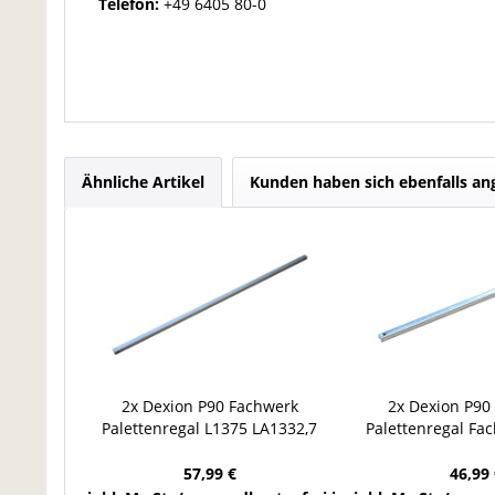
Telefon:
+49 6405 80-0
Ähnliche Artikel
Kunden haben sich ebenfalls a
2x Dexion P90 Fachwerk
2x Dexion P90
Palettenregal L1375 LA1332,7
Palettenregal Fa
Diagonale Fachwerkstrebe
L1010 LA980 Horiz
57,99 €
46,99 