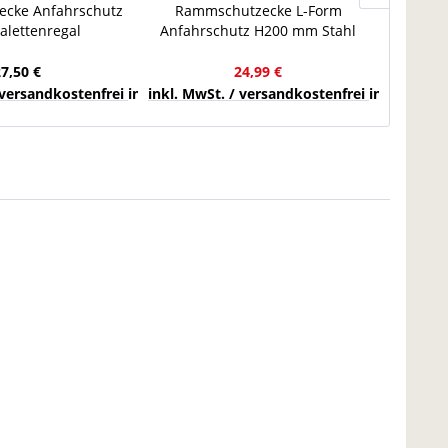
cke Anfahrschutz
Rammschutzecke L-Form
Stow 
alettenregal
Anfahrschutz H200 mm Stahl
Höhe 3
schutz U-Form
Maschinenschutzecke inkl. 4x
Bodenanker
27,50 €
24,99 €
chlands
 versandkostenfrei innerhalb Deutschlands
inkl. MwSt. / versandkostenfrei innerhalb 
inkl. Mw