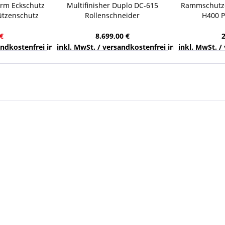
orm Eckschutz
Multifinisher Duplo DC-615
Rammschutze
tützenschutz
Rollenschneider
H400 P
 4 Bodenanker
Schneidemesser Rillzurichtung
Pfosten
€
8.699,00 €
nds
sandkostenfrei innerhalb Deutschlands
inkl. MwSt. / versandkostenfrei innerhalb Deuts
inkl. MwSt. /
59,99 €