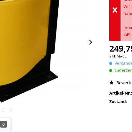
Wir 
hab
info
+49 
249,7
inkl. MwSt.
Versandk
Lieferzei
Bewert
Artikel-Nr.
Zustand:
0