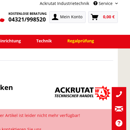
Ackrutat Industrietechnik
Service
KOSTENLOSE BERATUNG
Mein Konto
0,00 €
04321/998520
einrichtung
Technik
Regalprüfung
cken
er Artikel ist leider nicht mehr verfügbar!
e kontaktieren Sie uns.