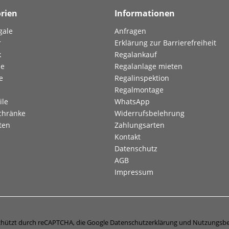
rien
Informationen
gale
Anfragen
r
Erklärung zur Barrierefreiheit
k
Regalankauf
le
Regalanlage mieten
e
Regalinspektion
Regalmontage
ile
WhatsApp
chränke
Widerrufsbelehrung
ten
Zahlungsarten
Kontakt
Datenschutz
AGB
Impressum
eschützt durch reCAPTCHA, die Google
Datenschutzerklärung
und
Nutzungsb