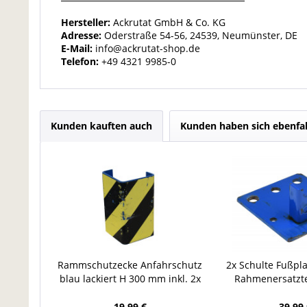
Hersteller:
Ackrutat GmbH & Co. KG
Adresse:
Oderstraße 54-56, 24539, Neumünster, DE
E-Mail:
info@ackrutat-shop.de
Telefon:
+49 4321 9985-0
Kunden kauften auch
Kunden haben sich ebenfa
Rammschutzecke Anfahrschutz
2x Schulte Fußpl
blau lackiert H 300 mm inkl. 2x
Rahmenersatzt
Bodenanker Stahl
Palettenreg
19,99 €
39,99 