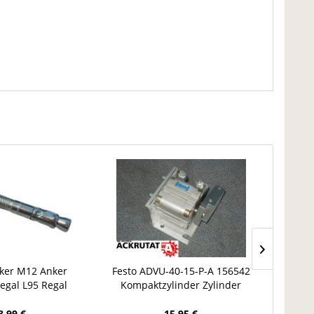
ker M12 Anker
Festo ADVU-40-15-P-A 156542
Ramm
regal L95 Regal
Kompaktzylinder Zylinder
Anfah
ker Ersatzteil
Pneumatik
Paletten
8,99 €
15,95 €