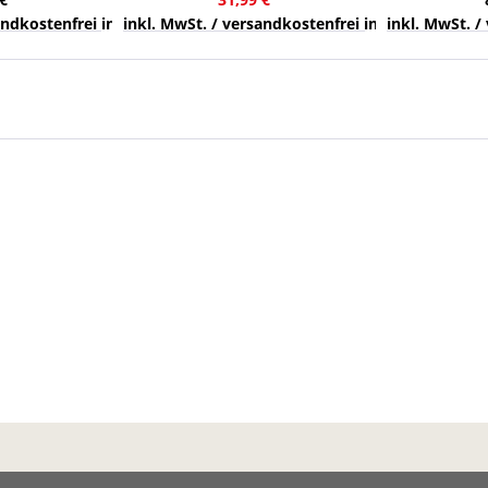
nds
sandkostenfrei innerhalb Deutschlands
inkl. MwSt. / versandkostenfrei innerhalb Deuts
inkl. MwSt. /