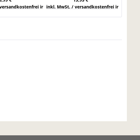
chlands
 versandkostenfrei innerhalb Deutschlands
inkl. MwSt. / versandkostenfrei innerhalb 
inkl. Mw
39,99 €