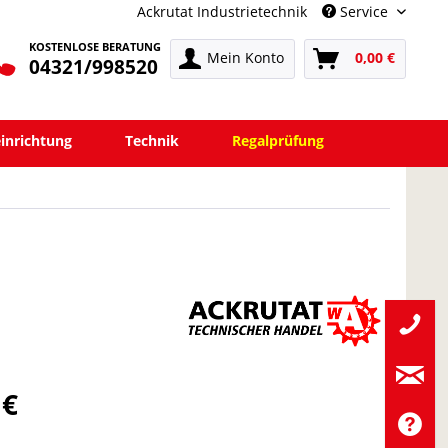
Ackrutat Industrietechnik
Service
KOSTENLOSE BERATUNG
Mein Konto
0,00 €
04321/998520
einrichtung
Technik
Regalprüfung
 €