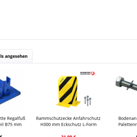
lls angesehen
atte Regalfuß
Rammschutzecke Anfahrschutz
Bodenan
eil B75 mm
H300 mm Eckschutz L-Form
Paletten
al blau
Schutzwinkel inkl. 4x
Betonan
Bodenanker
€
31,99 €