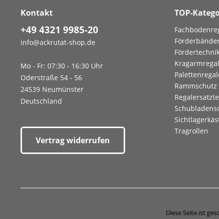
Kontakt
TOP-Katego
+49 4321 9985-20
Fachbodenre
Förderbände
info@ackrutat-shop.de
Fördertechni
Kragarmrega
Mo - Fr: 07:30 - 16:30 Uhr
Palettenregal
Oderstraße 54 - 56
Rammschutz
24539 Neumünster
Regalersatzte
Deutschland
Schubladens
Sichtlagerkäs
Tragrollen
Vertrag widerrufen
Diese Seite ist g