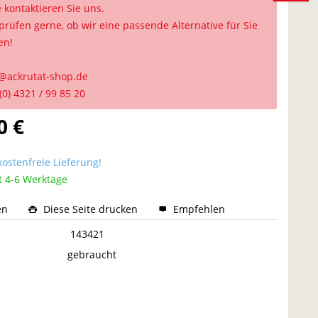
e kontaktieren Sie uns.
prüfen gerne, ob wir eine passende Alternative für Sie
en!
@ackrutat-shop.de
(0) 4321 / 99 85 20
0 €
ostenfreie Lieferung!
t 4-6 Werktage
en
Diese Seite drucken
Empfehlen
:
143421
gebraucht