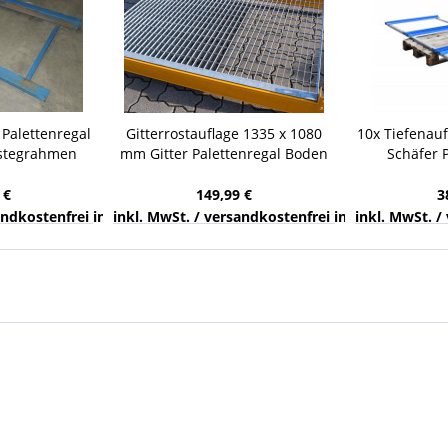
 Palettenregal
Gitterrostauflage 1335 x 1080
10x Tiefenauf
stegrahmen
mm Gitter Palettenregal Boden
Schäfer 
icherung
Auflage Einlegeboden
Palet
 €
149,99 €
3
nds
sandkostenfrei innerhalb Deutschlands
inkl. MwSt. / versandkostenfrei innerhalb Deuts
inkl. MwSt. /