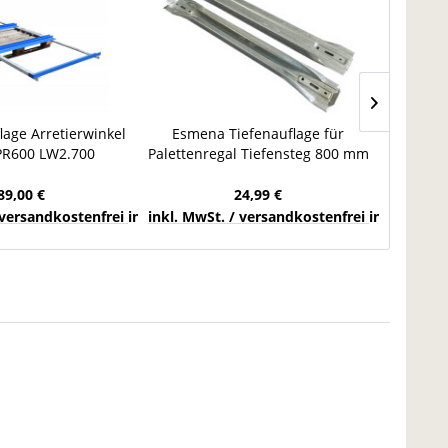
lage Arretierwinkel
Esmena Tiefenauflage für
Schäfer 
PR600 LW2.700
Palettenregal Tiefensteg 800 mm
1.0
tenauflage
Auflage Regalauflage
Pale
89,00 €
24,99 €
chlands
 versandkostenfrei innerhalb Deutschlands
inkl. MwSt. / versandkostenfrei innerhalb 
inkl. Mw