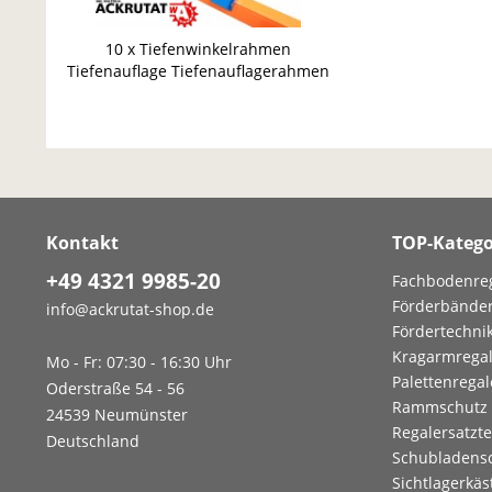
10 x Tiefenwinkelrahmen
Tiefenauflage Tiefenauflagerahmen
Palettenregal Paletten
Kontakt
TOP-Katego
+49 4321 9985-20
Fachbodenre
Förderbände
info@ackrutat-shop.de
Fördertechni
Kragarmrega
Mo - Fr: 07:30 - 16:30 Uhr
Palettenregal
Oderstraße 54 - 56
Rammschutz
24539 Neumünster
Regalersatzte
Deutschland
Schubladens
Sichtlagerkäs