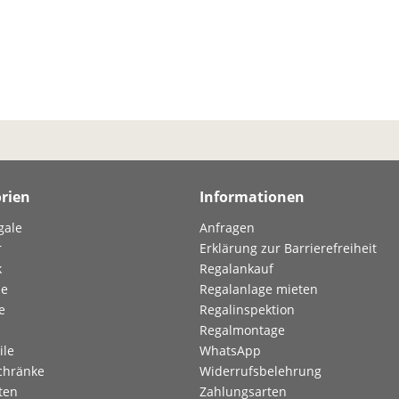
rien
Informationen
gale
Anfragen
r
Erklärung zur Barrierefreiheit
k
Regalankauf
le
Regalanlage mieten
e
Regalinspektion
Regalmontage
ile
WhatsApp
chränke
Widerrufsbelehrung
ten
Zahlungsarten