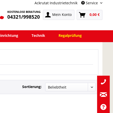
Ackrutat Industrietechnik
Service
KOSTENLOSE BERATUNG
Mein Konto
0,00 €
04321/998520
einrichtung
Technik
Regalprüfung
Sortierung: