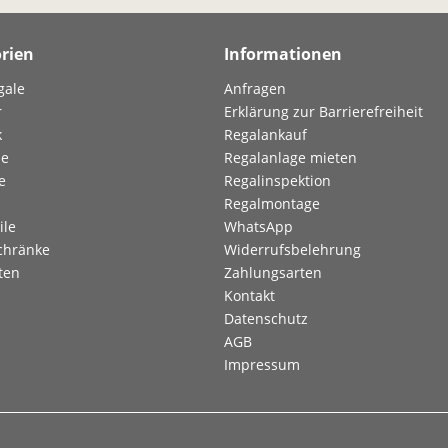
rien
Informationen
gale
Anfragen
r
Erklärung zur Barrierefreiheit
k
Regalankauf
le
Regalanlage mieten
e
Regalinspektion
Regalmontage
ile
WhatsApp
chränke
Widerrufsbelehrung
ten
Zahlungsarten
Kontakt
Datenschutz
AGB
Impressum