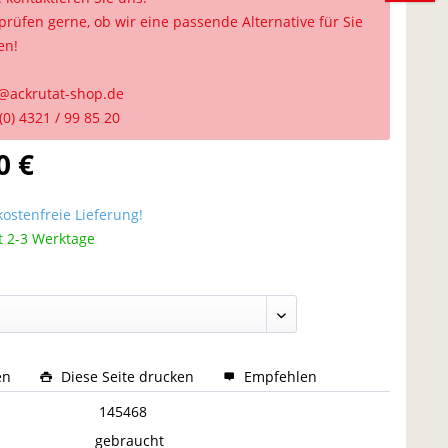
prüfen gerne, ob wir eine passende Alternative für Sie
en!
@ackrutat-shop.de
(0) 4321 / 99 85 20
0 €
ostenfreie Lieferung!
t 2-3 Werktage
en
Diese Seite drucken
Empfehlen
:
145468
gebraucht