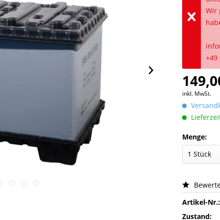
Wir 
hab
info
+49 
149,0
inkl. MwSt.
Versandk
Lieferzei
Menge:
Bewert
Artikel-Nr.
Zustand: