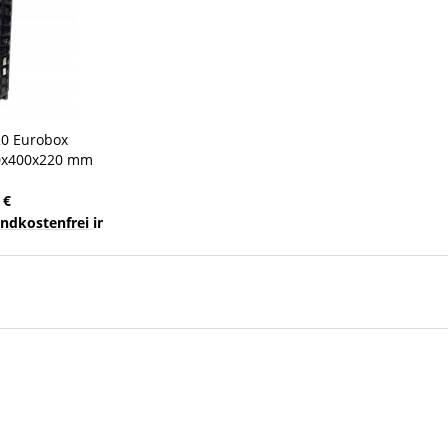
20 Eurobox
00x400x220 mm
ro-Maß 43,5 l
 €
nds
sandkostenfrei innerhalb Deutschlands
23,99 €