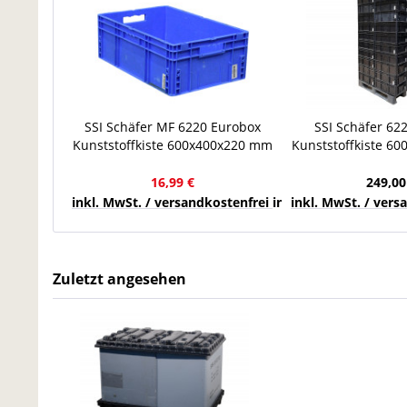
SSI Schäfer MF 6220 Eurobox
SSI Schäfer 62
Kunststoffkiste 600x400x220 mm
Kunststoffkiste 6
Euro-Maß 41,6 l blau
Stapelbehälter Eu
16,99 €
249,00
inkl. MwSt. / versandkostenfrei innerhalb Deutschla
inkl. MwSt. / ver
Zuletzt angesehen