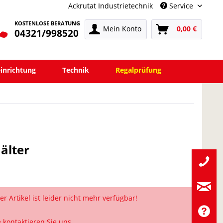
Ackrutat Industrietechnik
Service
KOSTENLOSE BERATUNG
Mein Konto
0,00 €
04321/998520
einrichtung
Technik
Regalprüfung
älter
er Artikel ist leider nicht mehr verfügbar!
e kontaktieren Sie uns.