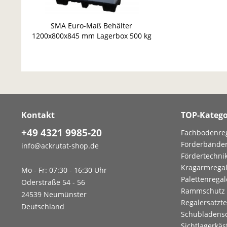
SMA Euro-Maß Behälter
1200x800x845 mm Lagerbox 500 kg
Stapelbehälter 1 Stück
Kontakt
TOP-Katego
+49 4321 9985-20
Fachbodenre
Förderbände
info@ackrutat-shop.de
Fördertechni
Kragarmrega
Mo - Fr: 07:30 - 16:30 Uhr
Palettenregal
Oderstraße 54 - 56
Rammschutz
24539 Neumünster
Regalersatzte
Deutschland
Schubladens
Sichtlagerkäs