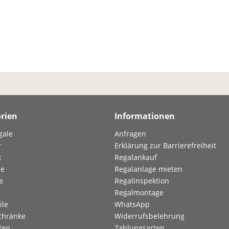
rien
Informationen
gale
Anfragen
r
Erklärung zur Barrierefreiheit
k
Regalankauf
le
Regalanlage mieten
e
Regalinspektion
Regalmontage
ile
WhatsApp
chränke
Widerrufsbelehrung
ten
Zahlungsarten