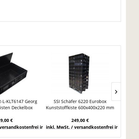
R-L-KLT6147 Georg
SSI Schäfer 6220 Eurobox
5x Lag
isten Deckelbox
Kunststoffkiste 600x400x220 mm
Geo
rbehälter
Stapelbehälter Euro-Maß 43,5 l
Trans
59,00 €
249,00 €
chlands
 versandkostenfrei innerhalb Deutschlands
inkl. MwSt. / versandkostenfrei innerhalb 
inkl. Mw
23,99 €