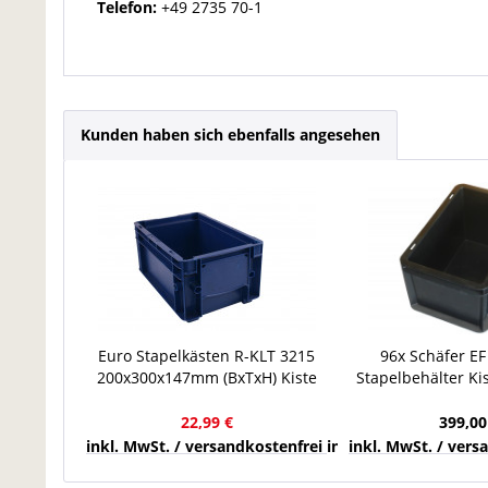
Telefon:
+49 2735 70-1
Kunden haben sich ebenfalls angesehen
Euro Stapelkästen R-KLT 3215
96x Schäfer E
200x300x147mm (BxTxH) Kiste
Stapelbehälter Kis
Lagerbehälter Eurobox, Blau, bis
Kasten Lagerk
20 kg
22,99 €
399,00
inkl. MwSt. / versandkostenfrei innerhalb Deutschla
inkl. MwSt. / ver