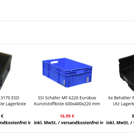
F 3170 ESD
SSI Schäfer MF 6220 Eurobox
6x Behälter 
te Lagerkiste
Kunststoffkiste 600x400x220 mm
Utz Lagerk
asten Box
Euro-Maß 41,6 l blau
Lage
 €
16,99 €
nds
sandkostenfrei innerhalb Deutschlands
inkl. MwSt. / versandkostenfrei innerhalb Deuts
inkl. MwSt. /
39,99 €