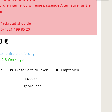
prüfen gerne, ob wir eine passende Alternative für Sie
en!
@ackrutat-shop.de
(0) 4321 / 99 85 20
0 €
ostenfreie Lieferung!
t 2-3 Werktage
en
Diese Seite drucken
Empfehlen
:
143309
gebraucht