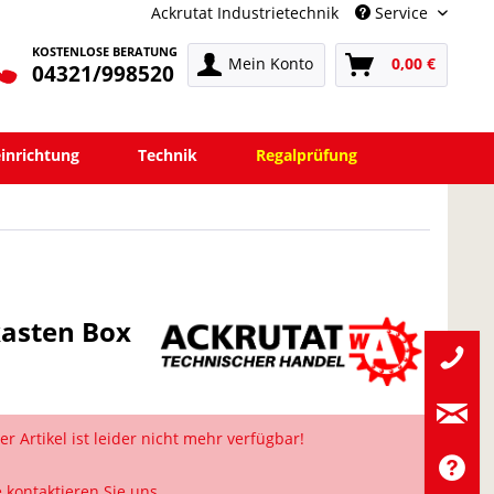
Ackrutat Industrietechnik
Service
KOSTENLOSE BERATUNG
Mein Konto
0,00 €
04321/998520
einrichtung
Technik
Regalprüfung
kasten Box
er Artikel ist leider nicht mehr verfügbar!
e kontaktieren Sie uns.