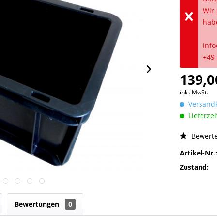
Wir 
hab
info
+49 
139,0
inkl. MwSt.
Versandk
Lieferzei
Bewert
Artikel-Nr.
Zustand:
Bewertungen
0