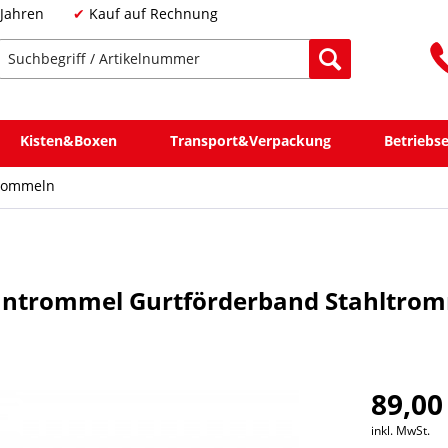
 Jahren
Kauf auf Rechnung
Kisten&Boxen
Transport&Verpackung
Betriebs
rommeln
anntrommel Gurtförderband Stahltro
89,00
inkl. MwSt.