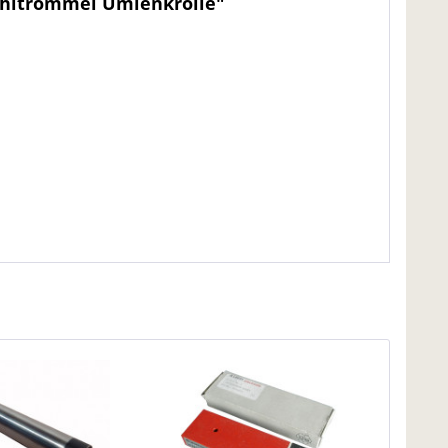
ahltrommel Umlenkrolle"