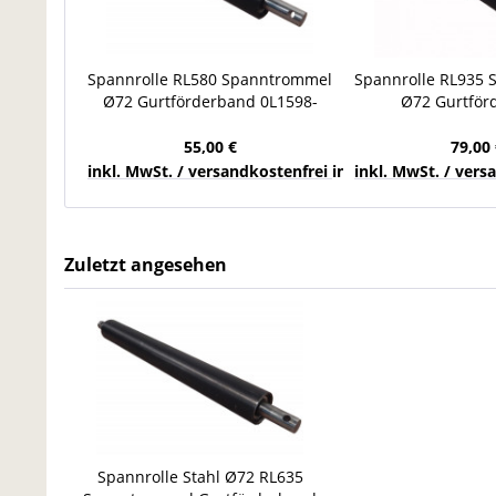
Spannrolle RL580 Spanntrommel
Spannrolle RL935
Ø72 Gurtförderband 0L1598-
Ø72 Gurtför
00580 Umlenkrolle Stahl
Umlenkrolle 0L
55,00 €
79,00 
inkl. MwSt. / versandkostenfrei innerhalb Deutschla
inkl. MwSt. / ver
Zuletzt angesehen
Spannrolle Stahl Ø72 RL635