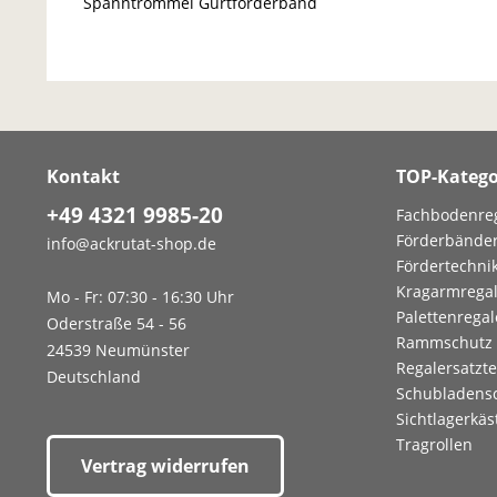
Spanntrommel Gurtförderband
Stahltrommel Umlenkrolle
Kontakt
TOP-Katego
+49 4321 9985-20
Fachbodenre
Förderbände
info@ackrutat-shop.de
Fördertechni
Kragarmrega
Mo - Fr: 07:30 - 16:30 Uhr
Palettenregal
Oderstraße 54 - 56
Rammschutz
24539 Neumünster
Regalersatzte
Deutschland
Schubladens
Sichtlagerkäs
Tragrollen
Vertrag widerrufen