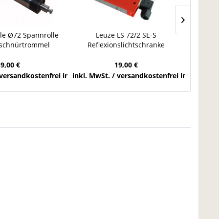
le Ø72 Spannrolle
Leuze LS 72/2 SE-S
Joki Tr
nschnürtrommel
Reflexionslichtschranke
0,11 
nd Umlenkrolle
Lichtschranke Sensor Scanner
Förder
89,00 €
19,00 €
chlands
 versandkostenfrei innerhalb Deutschlands
inkl. MwSt. / versandkostenfrei innerhalb 
inkl. Mw