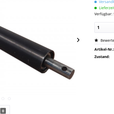
Versandk
Lieferzei
Verfügbar: 
Bewert
Artikel-Nr.
Zustand:
0