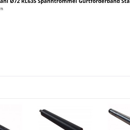
Stahl Ø72 RL635 Spanntrommel Gurtförderband St
rn