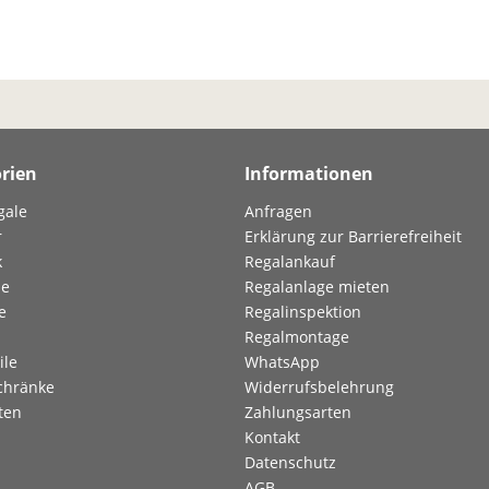
rien
Informationen
gale
Anfragen
r
Erklärung zur Barrierefreiheit
k
Regalankauf
le
Regalanlage mieten
e
Regalinspektion
Regalmontage
ile
WhatsApp
chränke
Widerrufsbelehrung
ten
Zahlungsarten
Kontakt
Datenschutz
AGB