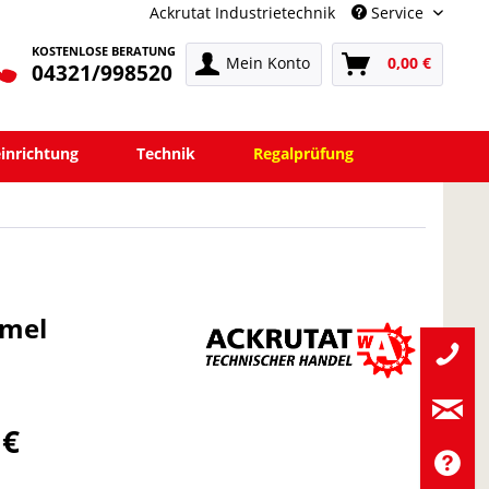
Ackrutat Industrietechnik
Service
KOSTENLOSE BERATUNG
Mein Konto
0,00 €
04321/998520
einrichtung
Technik
Regalprüfung
mmel
 €