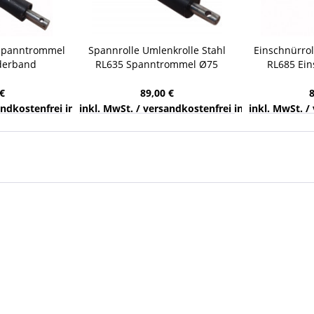
 Spanntrommel
Spannrolle Umlenkrolle Stahl
Einschnürrol
derband
RL635 Spanntrommel Ø75
RL685 Ei
1598-01080
Gurtförderband 0L9357-00628
Förderba
€
89,00 €
nds
sandkostenfrei innerhalb Deutschlands
inkl. MwSt. / versandkostenfrei innerhalb Deuts
inkl. MwSt. /