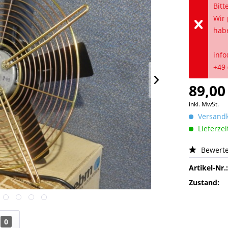
Bitt
Wir 
hab
info
+49 
89,00
inkl. MwSt.
Versandk
Lieferzei
Bewert
Artikel-Nr.
Zustand:
0