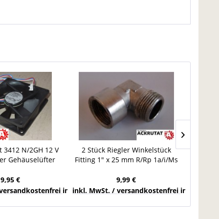
t 3412 N/2GH 12 V
2 Stück Riegler Winkelstück
Pfannen
ter Gehäuselüfter
Fitting 1" x 25 mm R/Rp 1a/i/Ms
60 WT
r PC-Lüfter
vernickelt N253.20
19,95 €
9,99 €
chlands
 versandkostenfrei innerhalb Deutschlands
inkl. MwSt. / versandkostenfrei innerhalb 
inkl. Mw