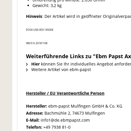
Gewicht: 3,2 kg
Hinweis
: Der Artikel wird in geöffneter Originalverpa
EO54-U06-003-145004
WK/CH-20181108
Weiterführende Links zu "Ebm Papst Ax
Hier
können Sie Ihr individuelles Angebot anforde
Weitere Artikel von ebm-papst
Hersteller / EU Verantwortliche Person
Hersteller:
ebm‑papst Mulfingen GmbH & Co. KG
Adresse:
Bachmühle 2,
74673 Mulfingen
E-Mail:
info1@de.ebmpapst.com
Telefon:
+49 7938 81-0