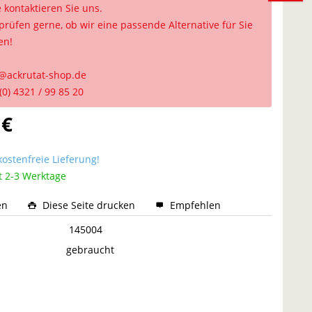
e kontaktieren Sie uns.
prüfen gerne, ob wir eine passende Alternative für Sie
en!
@ackrutat-shop.de
(0) 4321 / 99 85 20
 €
ostenfreie Lieferung!
t 2-3 Werktage
en
Diese Seite drucken
Empfehlen
:
145004
gebraucht