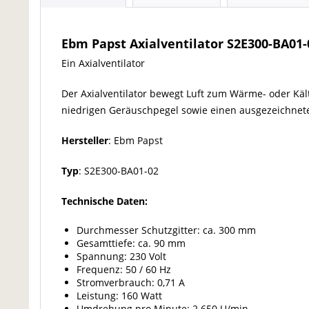
Ebm Papst Axialventilator S2E300-BA01
Ein Axialventilator
Der Axialventilator bewegt Luft zum Wärme- oder Käl
niedrigen Geräuschpegel sowie einen ausgezeichnet
Hersteller
: Ebm Papst
Typ
: S2E300-BA01-02
Technische Daten:
Durchmesser Schutzgitter: ca. 300 mm
Gesamttiefe: ca. 90 mm
Spannung: 230 Volt
Frequenz: 50 / 60 Hz
Stromverbrauch: 0,71 A
Leistung: 160 Watt
Umdrehung pro Minute: 2.650 U/min