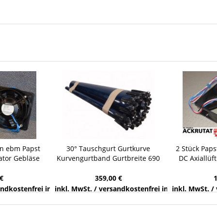
ren ebm Papst
30° Tauschgurt Gurtkurve
2 Stück Paps
ator Gebläse
Kurvengurtband Gurtbreite 690
DC Axiallüf
Lüfter
mm rollengelagert Gurt
Lüfte
€
359,00 €
nds
sandkostenfrei innerhalb Deutschlands
inkl. MwSt. / versandkostenfrei innerhalb Deuts
inkl. MwSt. /